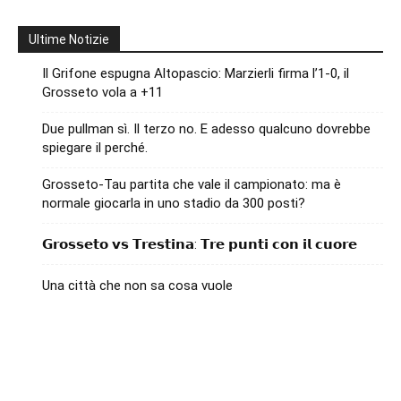
Ultime Notizie
Il Grifone espugna Altopascio: Marzierli firma l’1-0, il
Grosseto vola a +11
Due pullman sì. Il terzo no. E adesso qualcuno dovrebbe
spiegare il perché.
Grosseto-Tau partita che vale il campionato: ma è
normale giocarla in uno stadio da 300 posti?
𝗚𝗿𝗼𝘀𝘀𝗲𝘁𝗼 𝘃𝘀 𝗧𝗿𝗲𝘀𝘁𝗶𝗻𝗮: 𝗧𝗿𝗲 𝗽𝘂𝗻𝘁𝗶 𝗰𝗼𝗻 𝗶𝗹 𝗰𝘂𝗼𝗿𝗲
Una città che non sa cosa vuole