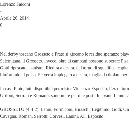
Lorenzo Falconi
-
Aprile 26, 2014
0
Nel derby toscano Grosseto e Prato si giocano le residue speranze play-of
Salernitana, il Grosseto, invece, oltre ai campani possono superare Pisa 
Gotti ripescato a sinistra. Rientra a destra, dal turno di squalifica, ca
l’infortunio al polso. Se verrà impiegato a destra, maglia da titolare pe
In casa Prato, tutti disponibili per mister Vincenzo Esposito, l’ex di tu
Grifoni, Serrotti e Romanò, sono in tre per due posti. In avanti Lanini
GROSSETO (4-4-2): Lanni; Formiconi, Biraschi, Legittimo, Gotti; On
Cavagna, Roman, Serrotti; Corvesi, Lanini. All. Esposito.