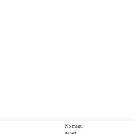
No menu
SEARCH
items!