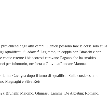
rovenienti dagli altri campi. I lanieri possono fare la corsa solo sulla
gi squalificati. Si adatterà Legittimo, in coppia con Biraschi e con
le corsie esterne i biancorossi ritrovano Pagano che ha smaltito
fuori per infortunio, toccherà a Giovio affiancare Marotta.
 rientra Cavagna dopo il turno di squalifica. Sulle corsie esterne
itano Magnaghi e Silva Reis-
-2): Brunelli; Malomo, Ghinassi, Lamma, De Agostini; Romanò,