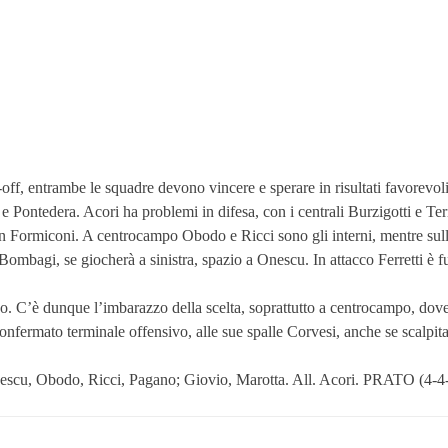
f, entrambe le squadre devono vincere e sperare in risultati favorevoli p
e Pontedera. Acori ha problemi in difesa, con i centrali Burzigotti e Teri
pitan Formiconi. A centrocampo Obodo e Ricci sono gli interni, mentre sul
r Bombagi, se giocherà a sinistra, spazio a Onescu. In attacco Ferretti è 
rno. C’è dunque l’imbarazzo della scelta, soprattutto a centrocampo, dove
 confermato terminale offensivo, alle sue spalle Corvesi, anche se scalp
escu, Obodo, Ricci, Pagano; Giovio, Marotta. All. Acori. PRATO (4-4