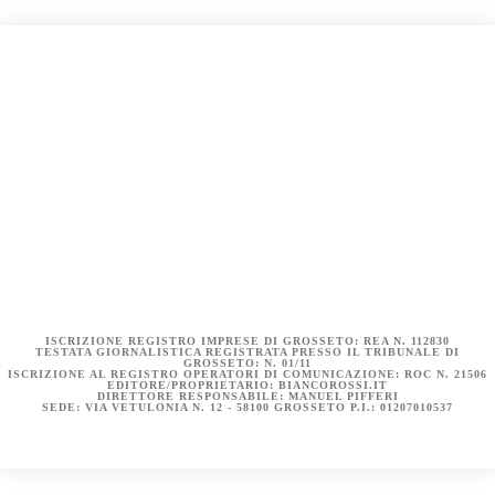
COOKIE POLICY (UE)
DICHIARAZIONE SULLA PRIVACY (UE)
BIANCOROSSI.IT – LA STORIA
ISCRIZIONE REGISTRO IMPRESE DI GROSSETO: REA N. 112830
TESTATA GIORNALISTICA REGISTRATA PRESSO IL TRIBUNALE DI
GROSSETO: N. 01/11
ISCRIZIONE AL REGISTRO OPERATORI DI COMUNICAZIONE: ROC N. 21506
EDITORE/PROPRIETARIO: BIANCOROSSI.IT
DIRETTORE RESPONSABILE: MANUEL PIFFERI
SEDE: VIA VETULONIA N. 12 - 58100 GROSSETO P.I.: 01207010537