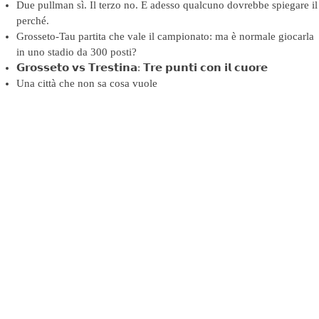
Due pullman sì. Il terzo no. E adesso qualcuno dovrebbe spiegare il
perché.
Grosseto-Tau partita che vale il campionato: ma è normale giocarla
in uno stadio da 300 posti?
𝗚𝗿𝗼𝘀𝘀𝗲𝘁𝗼 𝘃𝘀 𝗧𝗿𝗲𝘀𝘁𝗶𝗻𝗮: 𝗧𝗿𝗲 𝗽𝘂𝗻𝘁𝗶 𝗰𝗼𝗻 𝗶𝗹 𝗰𝘂𝗼𝗿𝗲
Una città che non sa cosa vuole