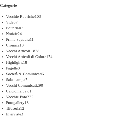
Categorie
Vecchie Rubriche
103
Video
7
Editoriali
7
Notizie
24
Prima Squadra
11
Cronaca
13
Vecchi Articoli
1.878
Vecchi Articoli di Colore
174
Highlights
18
Pagelle
8
Società & Comunicati
6
Sala stampa
7
Vecchi Comunicati
290
Calciomercato
1
Vecchie Foto
222
Fotogallery
18
Tifoseria
12
Interviste
3