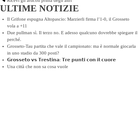
Ricevi gli articoli prima degli altri
ULTIME NOTIZIE
Il Grifone espugna Altopascio: Marzierli firma l’1-0, il Grosseto
vola a +11
Due pullman sì. Il terzo no. E adesso qualcuno dovrebbe spiegare il
perché.
Grosseto-Tau partita che vale il campionato: ma è normale giocarla
in uno stadio da 300 posti?
𝗚𝗿𝗼𝘀𝘀𝗲𝘁𝗼 𝘃𝘀 𝗧𝗿𝗲𝘀𝘁𝗶𝗻𝗮: 𝗧𝗿𝗲 𝗽𝘂𝗻𝘁𝗶 𝗰𝗼𝗻 𝗶𝗹 𝗰𝘂𝗼𝗿𝗲
Una città che non sa cosa vuole