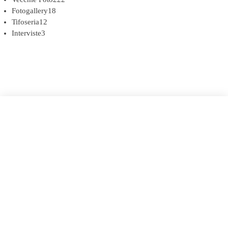
Fotogallery
18
Tifoseria
12
Interviste
3
COOKIE POLICY (UE)
DICHIARAZIONE SULLA PRIVACY (UE)
BIANCOROSSI.IT – LA STORIA