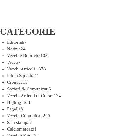
CATEGORIE
Editoriali
7
Notizie
24
Vecchie Rubriche
103
Video
7
Vecchi Articoli
1.878
Prima Squadra
11
Cronaca
13
Società & Comunicati
6
Vecchi Articoli di Colore
174
Highlights
18
Pagelle
8
Vecchi Comunicati
290
Sala stampa
7
Calciomercato
1
Vecchie Foto
222