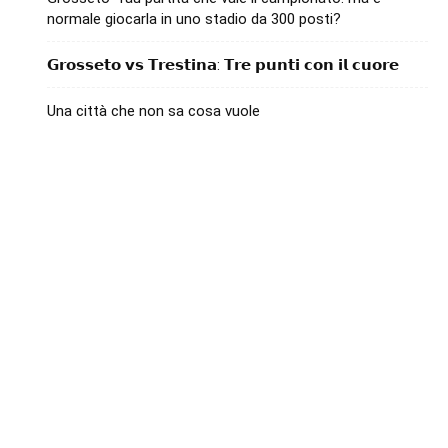
normale giocarla in uno stadio da 300 posti?
𝗚𝗿𝗼𝘀𝘀𝗲𝘁𝗼 𝘃𝘀 𝗧𝗿𝗲𝘀𝘁𝗶𝗻𝗮: 𝗧𝗿𝗲 𝗽𝘂𝗻𝘁𝗶 𝗰𝗼𝗻 𝗶𝗹 𝗰𝘂𝗼𝗿𝗲
Una città che non sa cosa vuole