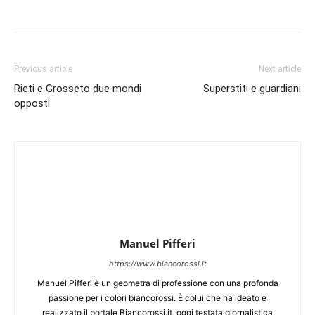
Previous article
Next article
Rieti e Grosseto due mondi
Superstiti e guardiani
opposti
Manuel Pifferi
https://www.biancorossi.it
Manuel Pifferi è un geometra di professione con una profonda
passione per i colori biancorossi. È colui che ha ideato e
realizzato il portale Biancorossi.it, oggi testata giornalistica