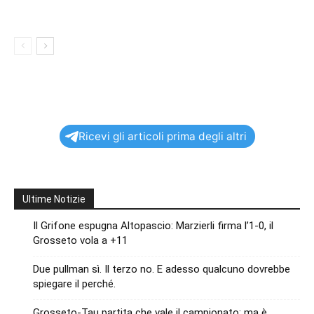
Ricevi gli articoli prima degli altri
Ultime Notizie
Il Grifone espugna Altopascio: Marzierli firma l’1-0, il
Grosseto vola a +11
Due pullman sì. Il terzo no. E adesso qualcuno dovrebbe
spiegare il perché.
Grosseto-Tau partita che vale il campionato: ma è