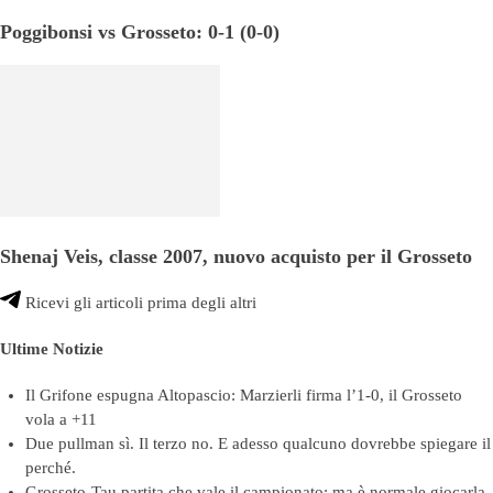
Poggibonsi vs Grosseto: 0-1 (0-0)
Shenaj Veis, classe 2007, nuovo acquisto per il Grosseto
Ricevi gli articoli prima degli altri
Ultime Notizie
Il Grifone espugna Altopascio: Marzierli firma l’1-0, il Grosseto
vola a +11
Due pullman sì. Il terzo no. E adesso qualcuno dovrebbe spiegare il
perché.
Grosseto-Tau partita che vale il campionato: ma è normale giocarla