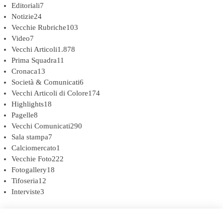
Editoriali
7
Notizie
24
Vecchie Rubriche
103
Video
7
Vecchi Articoli
1.878
Prima Squadra
11
Cronaca
13
Società & Comunicati
6
Vecchi Articoli di Colore
174
Highlights
18
Pagelle
8
Vecchi Comunicati
290
Sala stampa
7
Calciomercato
1
Vecchie Foto
222
Fotogallery
18
Tifoseria
12
Interviste
3