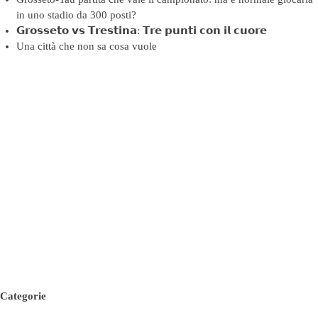
in uno stadio da 300 posti?
𝗚𝗿𝗼𝘀𝘀𝗲𝘁𝗼 𝘃𝘀 𝗧𝗿𝗲𝘀𝘁𝗶𝗻𝗮: 𝗧𝗿𝗲 𝗽𝘂𝗻𝘁𝗶 𝗰𝗼𝗻 𝗶𝗹 𝗰𝘂𝗼𝗿𝗲
Una città che non sa cosa vuole
Categorie