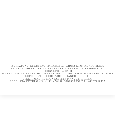
COOKIE POLICY (UE)
DICHIARAZIONE SULLA PRIVACY (UE)
BIANCOROSSI.IT – LA STORIA
ISCRIZIONE REGISTRO IMPRESE DI GROSSETO: REA N. 112830
TESTATA GIORNALISTICA REGISTRATA PRESSO IL TRIBUNALE DI
GROSSETO: N. 01/11
ISCRIZIONE AL REGISTRO OPERATORI DI COMUNICAZIONE: ROC N. 21506
EDITORE/PROPRIETARIO: BIANCOROSSI.IT
DIRETTORE RESPONSABILE: MANUEL PIFFERI
SEDE: VIA VETULONIA N. 12 - 58100 GROSSETO P.I.: 01207010537