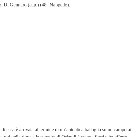
o, Di Gennaro (cap.) (48° Nappello).
i di casa è arrivata al termine di un’autentica battaglia su un campo ai
e, poi nella ripresa la squadra di Orlandi è venuta fuori e ha offerto