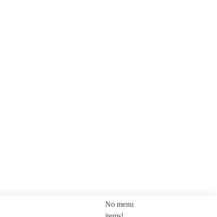
No menu
SEARCH
items!