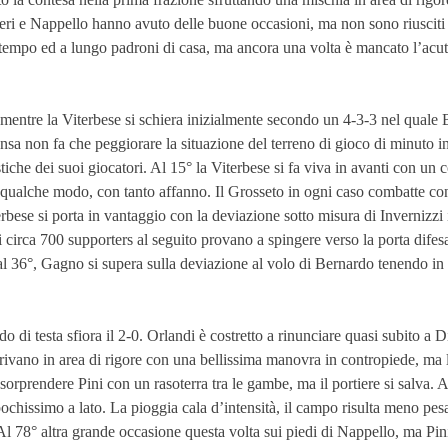
ieri e Nappello hanno avuto delle buone occasioni, ma non sono riusciti
o tempo ed a lungo padroni di casa, ma ancora una volta è mancato l’acut
mentre la Viterbese si schiera inizialmente secondo un 4-3-3 nel quale B
tensa non fa che peggiorare la situazione del terreno di gioco di minuto i
stiche dei suoi giocatori. Al 15° la Viterbese si fa viva in avanti con un
n qualche modo, con tanto affanno. Il Grosseto in ogni caso combatte c
rbese si porta in vantaggio con la deviazione sotto misura di Invernizzi i
i circa 700 supporters al seguito provano a spingere verso la porta difes
 al 36°, Gagno si supera sulla deviazione al volo di Bernardo tenendo in p
 di testa sfiora il 2-0. Orlandi è costretto a rinunciare quasi subito a
rrivano in area di rigore con una bellissima manovra in contropiede, ma l
sorprendere Pini con un rasoterra tra le gambe, ma il portiere si salva. 
i pochissimo a lato. La pioggia cala d’intensità, il campo risulta meno 
l 78° altra grande occasione questa volta sui piedi di Nappello, ma Pini