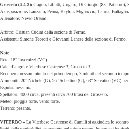
Grosseto (4-4-2):
Gagno; Libutti, Ungaro, Di Giorgio (83° Patierno), 
A disposizione: Lanzano, Peana, Baylon, Migliaccio, Lauria, Battaglia.
Allenatore: Nevio Orlandi.
Arbitro: Cristian Cudini della sezione di Fermo.
Assistenti: Simone Teorori e Giovanni Lanese della sezione di Fermo.
Note
Rete: 18° Invernizzi (VC).
Calci d’angolo: Viterbese Castrense 3, Grosseto 3.
Recupero: nessun minuto nel primo tempo, 3 minuti nel secondo temp
Ammoniti: 20° Nichele (G), 56° Schettino (G), 63° Selvatico (VC) per 
Espulsi: nessuno.
Spettatori: 4000 circa, presenti circa 700 tifosi del Grosseto.
Meteo: pioggia forte, vento forte.
Terreno: pesante.
VITERBO –
La Viterbese Castrense di Camilli si aggiudica lo scontro d
limiti della praticabilità, soprattutto nel primo tempo. Invernizzi ha riso