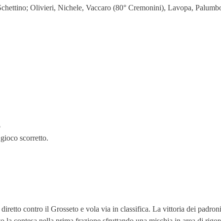
Schettino; Olivieri, Nichele, Vaccaro (80° Cremonini), Lavopa, Palumb
o
gioco scorretto.
iretto contro il Grosseto e vola via in classifica. La vittoria dei padron
lto la contesa nella prima frazione sfruttando una mischia in area di rigor