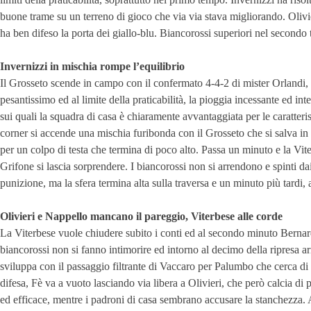
buone trame su un terreno di gioco che via via stava migliorando. Oliv
ha ben difeso la porta dei giallo-blu. Biancorossi superiori nel second
Invernizzi in mischia rompe l’equilibrio
Il Grosseto scende in campo con il confermato 4-4-2 di mister Orlandi, 
pesantissimo ed al limite della praticabilità, la pioggia incessante ed in
sui quali la squadra di casa è chiaramente avvantaggiata per le caratteri
corner si accende una mischia furibonda con il Grosseto che si salva i
per un colpo di testa che termina di poco alto. Passa un minuto e la Vite
Grifone si lascia sorprendere. I biancorossi non si arrendono e spinti da
punizione, ma la sfera termina alta sulla traversa e un minuto più tardi,
Olivieri e Nappello mancano il pareggio, Viterbese alle corde
La Viterbese vuole chiudere subito i conti ed al secondo minuto Bernardo
biancorossi non si fanno intimorire ed intorno al decimo della ripresa a
sviluppa con il passaggio filtrante di Vaccaro per Palumbo che cerca di 
difesa, Fè va a vuoto lasciando via libera a Olivieri, che però calcia d
ed efficace, mentre i padroni di casa sembrano accusare la stanchezza. A