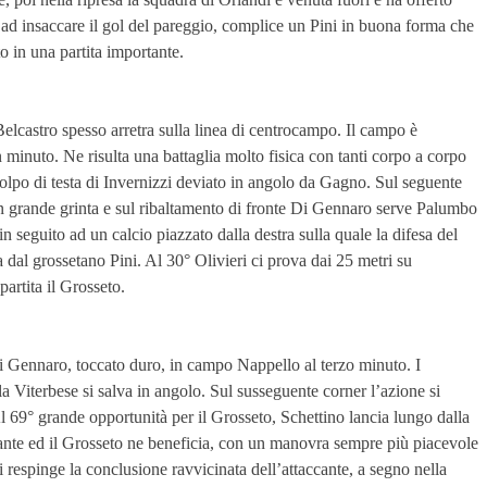
 ad insaccare il gol del pareggio, complice un Pini in buona forma che
o in una partita importante.
elcastro spesso arretra sulla linea di centrocampo. Il campo è
n minuto. Ne risulta una battaglia molto fisica con tanti corpo a corpo
 colpo di testa di Invernizzi deviato in angolo da Gagno. Sul seguente
on grande grinta e sul ribaltamento di fronte Di Gennaro serve Palumbo
n seguito ad un calcio piazzato dalla destra sulla quale la difesa del
a dal grossetano Pini. Al 30° Olivieri ci prova dai 25 metri su
artita il Grosseto.
 Di Gennaro, toccato duro, in campo Nappello al terzo minuto. I
a Viterbese si salva in angolo. Sul susseguente corner l’azione si
Al 69° grande opportunità per il Grosseto, Schettino lancia lungo dalla
pesante ed il Grosseto ne beneficia, con un manovra sempre più piacevole
 respinge la conclusione ravvicinata dell’attaccante, a segno nella