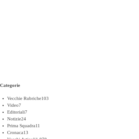
Categorie
Vecchie Rubriche
103
Video
7
Editoriali
7
Notizie
24
Prima Squadra
11
Cronaca
13