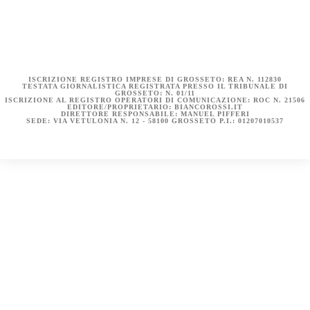
COOKIE POLICY (UE)
DICHIARAZIONE SULLA PRIVACY (UE)
BIANCOROSSI.IT – LA STORIA
ISCRIZIONE REGISTRO IMPRESE DI GROSSETO: REA N. 112830
TESTATA GIORNALISTICA REGISTRATA PRESSO IL TRIBUNALE DI
GROSSETO: N. 01/11
ISCRIZIONE AL REGISTRO OPERATORI DI COMUNICAZIONE: ROC N. 21506
EDITORE/PROPRIETARIO: BIANCOROSSI.IT
DIRETTORE RESPONSABILE: MANUEL PIFFERI
SEDE: VIA VETULONIA N. 12 - 58100 GROSSETO P.I.: 01207010537