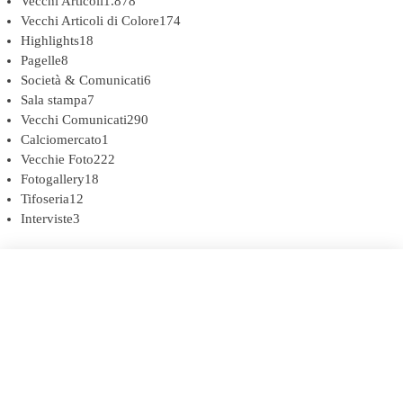
Vecchi Articoli
1.878
Vecchi Articoli di Colore
174
Highlights
18
Pagelle
8
Società & Comunicati
6
Sala stampa
7
Vecchi Comunicati
290
Calciomercato
1
Vecchie Foto
222
Fotogallery
18
Tifoseria
12
Interviste
3