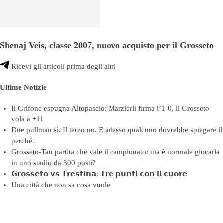
Shenaj Veis, classe 2007, nuovo acquisto per il Grosseto
Ricevi gli articoli prima degli altri
Ultime Notizie
Il Grifone espugna Altopascio: Marzierli firma l’1-0, il Grosseto
vola a +11
Due pullman sì. Il terzo no. E adesso qualcuno dovrebbe spiegare il
perché.
Grosseto-Tau partita che vale il campionato: ma è normale giocarla
in uno stadio da 300 posti?
𝗚𝗿𝗼𝘀𝘀𝗲𝘁𝗼 𝘃𝘀 𝗧𝗿𝗲𝘀𝘁𝗶𝗻𝗮: 𝗧𝗿𝗲 𝗽𝘂𝗻𝘁𝗶 𝗰𝗼𝗻 𝗶𝗹 𝗰𝘂𝗼𝗿𝗲
Una città che non sa cosa vuole