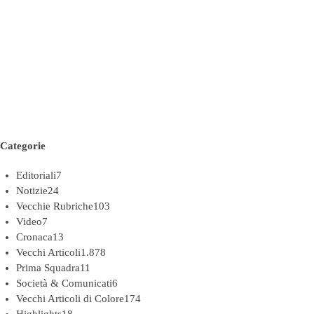
Categorie
Editoriali
7
Notizie
24
Vecchie Rubriche
103
Video
7
Cronaca
13
Vecchi Articoli
1.878
Prima Squadra
11
Società & Comunicati
6
Vecchi Articoli di Colore
174
Highlights
18