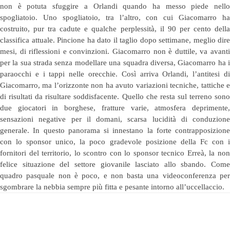
non è potuta sfuggire a Orlandi quando ha messo piede nello
spogliatoio. Uno spogliatoio, tra l’altro, con cui Giacomarro ha
costruito, pur tra cadute e qualche perplessità, il 90 per cento della
classifica attuale. Pincione ha dato il taglio dopo settimane, meglio dire
mesi, di riflessioni e convinzioni. Giacomarro non è duttile, va avanti
per la sua strada senza modellare una squadra diversa, Giacomarro ha i
paraocchi e i tappi nelle orecchie. Così arriva Orlandi, l’antitesi di
Giacomarro, ma l’orizzonte non ha avuto variazioni tecniche, tattiche e
di risultati da risultare soddisfacente. Quello che resta sul terreno sono
due giocatori in borghese, fratture varie, atmosfera deprimente,
sensazioni negative per il domani, scarsa lucidità di conduzione
generale. In questo panorama si innestano la forte contrapposizione
con lo sponsor unico, la poco gradevole posizione della Fc con i
fornitori del territorio, lo scontro con lo sponsor tecnico Erreà, la non
felice situazione del settore giovanile lasciato allo sbando. Come
quadro pasquale non è poco, e non basta una videoconferenza per
sgombrare la nebbia sempre più fitta e pesante intorno all’uccellaccio.