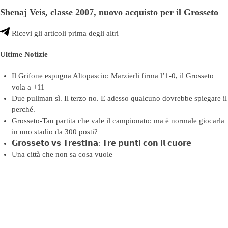
Shenaj Veis, classe 2007, nuovo acquisto per il Grosseto
Ricevi gli articoli prima degli altri
Ultime Notizie
Il Grifone espugna Altopascio: Marzierli firma l’1-0, il Grosseto
vola a +11
Due pullman sì. Il terzo no. E adesso qualcuno dovrebbe spiegare il
perché.
Grosseto-Tau partita che vale il campionato: ma è normale giocarla
in uno stadio da 300 posti?
𝗚𝗿𝗼𝘀𝘀𝗲𝘁𝗼 𝘃𝘀 𝗧𝗿𝗲𝘀𝘁𝗶𝗻𝗮: 𝗧𝗿𝗲 𝗽𝘂𝗻𝘁𝗶 𝗰𝗼𝗻 𝗶𝗹 𝗰𝘂𝗼𝗿𝗲
Una città che non sa cosa vuole