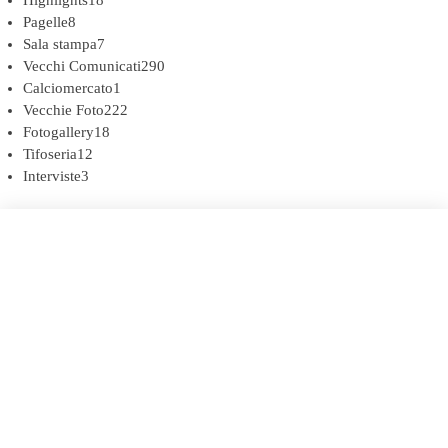
Pagelle
8
Sala stampa
7
Vecchi Comunicati
290
Calciomercato
1
Vecchie Foto
222
Fotogallery
18
Tifoseria
12
Interviste
3
COOKIE POLICY (UE)
DICHIARAZIONE SULLA PRIVACY (UE)