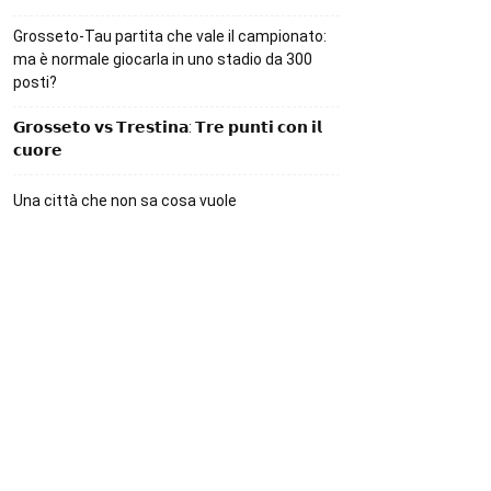
Grosseto-Tau partita che vale il campionato:
ma è normale giocarla in uno stadio da 300
posti?
𝗚𝗿𝗼𝘀𝘀𝗲𝘁𝗼 𝘃𝘀 𝗧𝗿𝗲𝘀𝘁𝗶𝗻𝗮: 𝗧𝗿𝗲 𝗽𝘂𝗻𝘁𝗶 𝗰𝗼𝗻 𝗶𝗹
𝗰𝘂𝗼𝗿𝗲
Una città che non sa cosa vuole