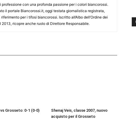
i professione con una profonda passione per i colori biancorossi.
o il portale Biancorossi.it, oggi testata giornalistica registrata,
ferimento per i tifosi biancorossi. Iscritto all’Albo dell’Ordine dei
l 2013, ricopre anche ruolo di Direttore Responsabile.
vs Grosseto: 0-1 (0-0)
Shenaj Veis, classe 2007, nuovo
acquisto per il Grosseto