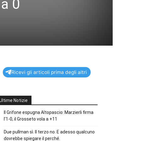
 a 0
Ricevi gli articoli prima degli altri
Ultime Notizie
Il Grifone espugna Altopascio: Marzierli firma
l’1-0, il Grosseto vola a +11
Due pullman sì. Il terzo no. E adesso qualcuno
dovrebbe spiegare il perché.