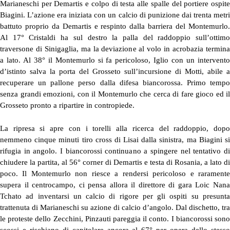
Marianeschi per Demartis e colpo di testa alle spalle del portiere ospite
Biagini. L’azione era iniziata con un calcio di punizione dai trenta metri
battuto proprio da Demartis e respinto dalla barriera del Montemurlo.
Al 17° Cristaldi ha sul destro la palla del raddoppio sull’ottimo
traversone di Sinigaglia, ma la deviazione al volo in acrobazia termina
a lato. Al 38° il Montemurlo si fa pericoloso, Iglio con un intervento
d’istinto salva la porta del Grosseto sull’incursione di Motti, abile a
recuperare un pallone perso dalla difesa biancorossa. Primo tempo
senza grandi emozioni, con il Montemurlo che cerca di fare gioco ed il
Grosseto pronto a ripartire in contropiede.
La ripresa si apre con i torelli alla ricerca del raddoppio, dopo
nemmeno cinque minuti tiro cross di Lisai dalla sinistra, ma Biagini si
rifugia in angolo. I biancorossi continuano a spingere nel tentativo di
chiudere la partita, al 56° corner di Demartis e testa di Rosania, a lato di
poco. Il Montemurlo non riesce a rendersi pericoloso e raramente
supera il centrocampo, ci pensa allora il direttore di gara Loic Nana
Tchato ad inventarsi un calcio di rigore per gli ospiti su presunta
trattenuta di Marianeschi su azione di calcio d’angolo. Dal dischetto, tra
le proteste dello Zecchini, Pinzauti pareggia il conto. I biancorossi sono
scossi e rischiano di capitolare ancora al 67° per opera dello stesso