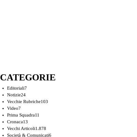
CATEGORIE
Editoriali
7
Notizie
24
Vecchie Rubriche
103
Video
7
Prima Squadra
11
Cronaca
13
Vecchi Articoli
1.878
Società & Comunicati
6