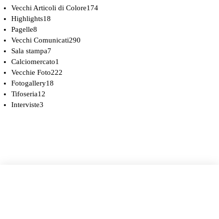
Vecchi Articoli di Colore
174
Highlights
18
Pagelle
8
Vecchi Comunicati
290
Sala stampa
7
Calciomercato
1
Vecchie Foto
222
Fotogallery
18
Tifoseria
12
Interviste
3