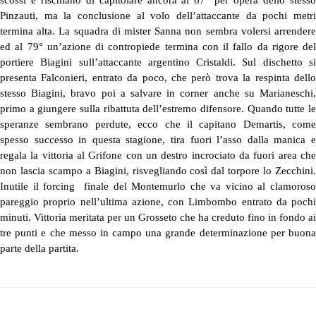
Pinzauti, ma la conclusione al volo dell’attaccante da pochi metri
termina alta. La squadra di mister Sanna non sembra volersi arrendere
ed al 79° un’azione di contropiede termina con il fallo da rigore del
portiere Biagini sull’attaccante argentino Cristaldi. Sul dischetto si
presenta Falconieri, entrato da poco, che però trova la respinta dello
stesso Biagini, bravo poi a salvare in corner anche su Marianeschi,
primo a giungere sulla ribattuta dell’estremo difensore. Quando tutte le
speranze sembrano perdute, ecco che il capitano Demartis, come
spesso successo in questa stagione, tira fuori l’asso dalla manica e
regala la vittoria al Grifone con un destro incrociato da fuori area che
non lascia scampo a Biagini, risvegliando così dal torpore lo Zecchini.
Inutile il forcing finale del Montemurlo che va vicino al clamoroso
pareggio proprio nell’ultima azione, con Limbombo entrato da pochi
minuti. Vittoria meritata per un Grosseto che ha creduto fino in fondo ai
tre punti e che messo in campo una grande determinazione per buona
parte della partita.