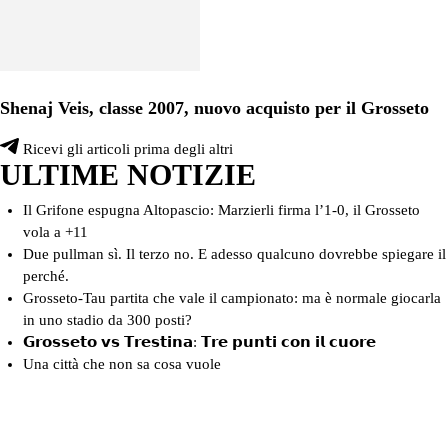
Shenaj Veis, classe 2007, nuovo acquisto per il Grosseto
Ricevi gli articoli prima degli altri
ULTIME NOTIZIE
Il Grifone espugna Altopascio: Marzierli firma l’1-0, il Grosseto
vola a +11
Due pullman sì. Il terzo no. E adesso qualcuno dovrebbe spiegare il
perché.
Grosseto-Tau partita che vale il campionato: ma è normale giocarla
in uno stadio da 300 posti?
𝗚𝗿𝗼𝘀𝘀𝗲𝘁𝗼 𝘃𝘀 𝗧𝗿𝗲𝘀𝘁𝗶𝗻𝗮: 𝗧𝗿𝗲 𝗽𝘂𝗻𝘁𝗶 𝗰𝗼𝗻 𝗶𝗹 𝗰𝘂𝗼𝗿𝗲
Una città che non sa cosa vuole