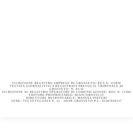
COOKIE POLICY (UE)
DICHIARAZIONE SULLA PRIVACY (UE)
BIANCOROSSI.IT – LA STORIA
ISCRIZIONE REGISTRO IMPRESE DI GROSSETO: REA N. 112830
TESTATA GIORNALISTICA REGISTRATA PRESSO IL TRIBUNALE DI
GROSSETO: N. 01/11
ISCRIZIONE AL REGISTRO OPERATORI DI COMUNICAZIONE: ROC N. 21506
EDITORE/PROPRIETARIO: BIANCOROSSI.IT
DIRETTORE RESPONSABILE: MANUEL PIFFERI
SEDE: VIA VETULONIA N. 12 - 58100 GROSSETO P.I.: 01207010537