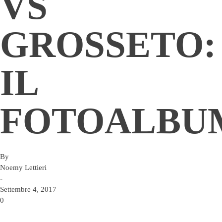
VS
GROSSETO:
IL
FOTOALBU
By
Noemy Lettieri
-
Settembre 4, 2017
0