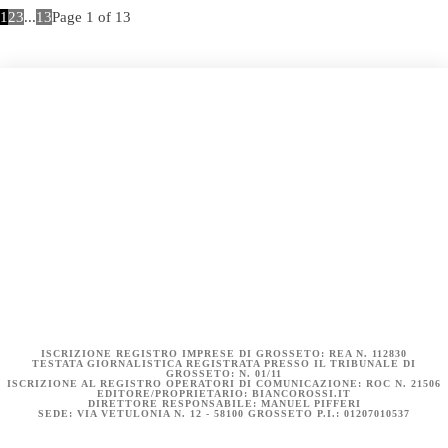
1
2
3
...
13
Page 1 of 13
COOKIE POLICY (UE)
DICHIARAZIONE SULLA PRIVACY (UE)
BIANCOROSSI.IT – LA STORIA
ISCRIZIONE REGISTRO IMPRESE DI GROSSETO: REA N. 112830
TESTATA GIORNALISTICA REGISTRATA PRESSO IL TRIBUNALE DI
GROSSETO: N. 01/11
ISCRIZIONE AL REGISTRO OPERATORI DI COMUNICAZIONE: ROC N. 21506
EDITORE/PROPRIETARIO: BIANCOROSSI.IT
DIRETTORE RESPONSABILE: MANUEL PIFFERI
SEDE: VIA VETULONIA N. 12 - 58100 GROSSETO P.I.: 01207010537