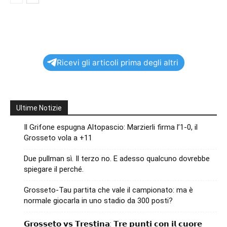
Ricevi gli articoli prima degli altri
Ultime Notizie
Il Grifone espugna Altopascio: Marzierli firma l’1-0, il
Grosseto vola a +11
Due pullman sì. Il terzo no. E adesso qualcuno dovrebbe
spiegare il perché.
Grosseto-Tau partita che vale il campionato: ma è
normale giocarla in uno stadio da 300 posti?
𝗚𝗿𝗼𝘀𝘀𝗲𝘁𝗼 𝘃𝘀 𝗧𝗿𝗲𝘀𝘁𝗶𝗻𝗮: 𝗧𝗿𝗲 𝗽𝘂𝗻𝘁𝗶 𝗰𝗼𝗻 𝗶𝗹 𝗰𝘂𝗼𝗿𝗲