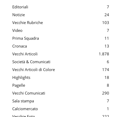
Editoriali
7
Notizie
24
Vecchie Rubriche
103
Video
7
Prima Squadra
11
Cronaca
13
Vecchi Articoli
1.878
Società & Comunicati
6
Vecchi Articoli di Colore
174
Highlights
18
Pagelle
8
Vecchi Comunicati
290
Sala stampa
7
Calciomercato
1
Vecchie Foto
222