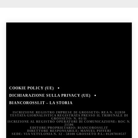
COOKIE POLICY (UE)
DICHIARAZIONE SULLA PRIVACY (UE)
BIANCOROSSI.IT – LA STORIA
ISCRIZIONE REGISTRO IMPRESE DI GROSSETO: REA N. 112830
TESTATA GIORNALISTICA REGISTRATA PRESSO IL TRIBUNALE DI
GROSSETO: N. 01/11
ISCRIZIONE AL REGISTRO OPERATORI DI COMUNICAZIONE: ROC N.
21506
EDITORE/PROPRIETARIO: BIANCOROSSI.IT
DIRETTORE RESPONSABILE: MANUEL PIFFERI
SEDE: VIA VETULONIA N. 12 - 58100 GROSSETO P.I.: 01207010537