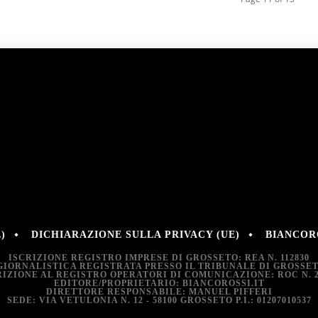
)
DICHIARAZIONE SULLA PRIVACY (UE)
BIANCORO
ISCRIZIONE REGISTRO IMPRESE DI GROSSETO: REA N. 112830
GIORNALISTICA REGISTRATA PRESSO IL TRIBUNALE DI GROSSETO:
RIZIONE AL REGISTRO OPERATORI DI COMUNICAZIONE: ROC N. 2
EDITORE/PROPRIETARIO: BIANCOROSSI.IT
DIRETTORE RESPONSABILE: MANUEL PIFFERI
SEDE: VIA VETULONIA N. 12 - 58100 GROSSETO P.I.: 01207010537