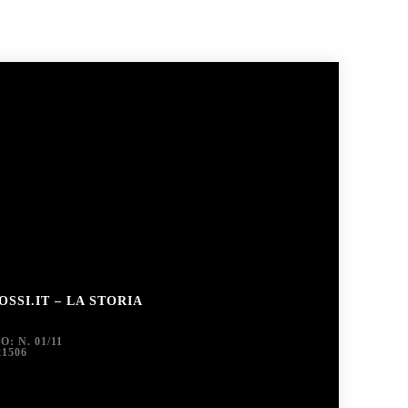
SSI.IT – LA STORIA
 N. 01/11
1506