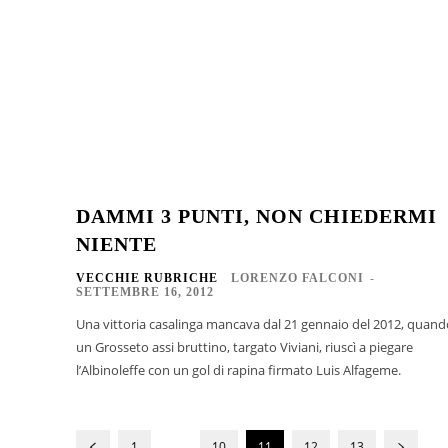
DAMMI 3 PUNTI, NON CHIEDERMI
NIENTE
VECCHIE RUBRICHE
LORENZO FALCONI
-
SETTEMBRE 16, 2012
Una vittoria casalinga mancava dal 21 gennaio del 2012, quand
un Grosseto assi bruttino, targato Viviani, riuscì a piegare
l’Albinoleffe con un gol di rapina firmato Luis Alfageme.
...
1
10
11
12
13