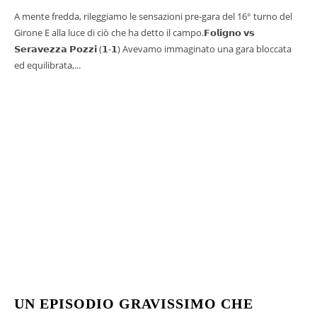
A mente fredda, rileggiamo le sensazioni pre-gara del 16° turno del
Girone E alla luce di ciò che ha detto il campo.𝗙𝗼𝗹𝗶𝗴𝗻𝗼 𝘃𝘀
𝗦𝗲𝗿𝗮𝘃𝗲𝘇𝘇𝗮 𝗣𝗼𝘇𝘇𝗶 (𝟭-𝟭) Avevamo immaginato una gara bloccata
ed equilibrata,...
UN EPISODIO GRAVISSIMO CHE