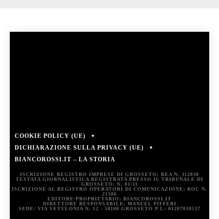
COOKIE POLICY (UE)
DICHIARAZIONE SULLA PRIVACY (UE)
BIANCOROSSI.IT – LA STORIA
ISCRIZIONE REGISTRO IMPRESE DI GROSSETO: REA N. 112830
TESTATA GIORNALISTICA REGISTRATA PRESSO IL TRIBUNALE DI
GROSSETO: N. 01/11
ISCRIZIONE AL REGISTRO OPERATORI DI COMUNICAZIONE: ROC N.
21506
EDITORE/PROPRIETARIO: BIANCOROSSI.IT
DIRETTORE RESPONSABILE: MANUEL PIFFERI
SEDE: VIA VETULONIA N. 12 - 58100 GROSSETO P.I.: 01207010537