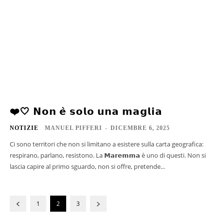
❤️🤍 𝗡𝗼𝗻 𝗲̀ 𝘀𝗼𝗹𝗼 𝘂𝗻𝗮 𝗺𝗮𝗴𝗹𝗶𝗮
NOTIZIE
MANUEL PIFFERI
-
DICEMBRE 6, 2025
Ci sono territori che non si limitano a esistere sulla carta geografica:
respirano, parlano, resistono. La 𝗠𝗮𝗿𝗲𝗺𝗺𝗮 è uno di questi. Non si
lascia capire al primo sguardo, non si offre, pretende...
1
2
3