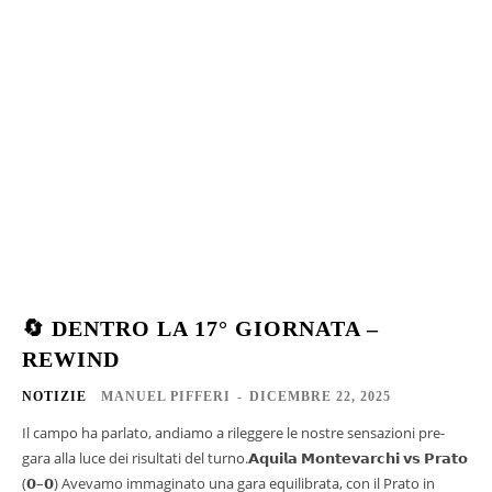
🔄 DENTRO LA 17° GIORNATA –
REWIND
NOTIZIE
MANUEL PIFFERI
-
DICEMBRE 22, 2025
Il campo ha parlato, andiamo a rileggere le nostre sensazioni pre-
gara alla luce dei risultati del turno.𝗔𝗾𝘂𝗶𝗹𝗮 𝗠𝗼𝗻𝘁𝗲𝘃𝗮𝗿𝗰𝗵𝗶 𝘃𝘀 𝗣𝗿𝗮𝘁𝗼
(𝟬–𝟬) Avevamo immaginato una gara equilibrata, con il Prato in