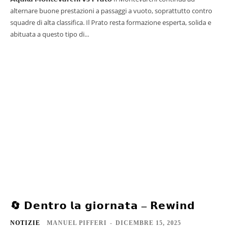
alternare buone prestazioni a passaggi a vuoto, soprattutto contro
squadre di alta classifica. Il Prato resta formazione esperta, solida e
abituata a questo tipo di...
🔄 𝗗𝗲𝗻𝘁𝗿𝗼 𝗹𝗮 𝗴𝗶𝗼𝗿𝗻𝗮𝘁𝗮 – 𝗥𝗲𝘄𝗶𝗻𝗱
NOTIZIE
MANUEL PIFFERI
-
DICEMBRE 15, 2025