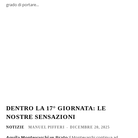
grado di portare...
DENTRO LA 17° GIORNATA: LE
NOSTRE SENSAZIONI
NOTIZIE
MANUEL PIFFERI
-
DICEMBRE 20, 2025
𝗔𝗾𝘂𝗶𝗹𝗮 𝗠𝗼𝗻𝘁𝗲𝘃𝗮𝗿𝗰𝗵𝗶 𝘃𝘀 𝗣𝗿𝗮𝘁𝗼 Il Montevarchi continua ad