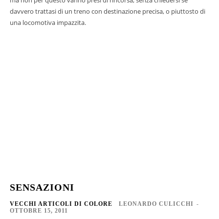
ma non per questo vanno presi di rincorsa, senza chiedersi se
davvero trattasi di un treno con destinazione precisa, o piuttosto di
una locomotiva impazzita.
SENSAZIONI
VECCHI ARTICOLI DI COLORE
LEONARDO CULICCHI
-
OTTOBRE 15, 2011