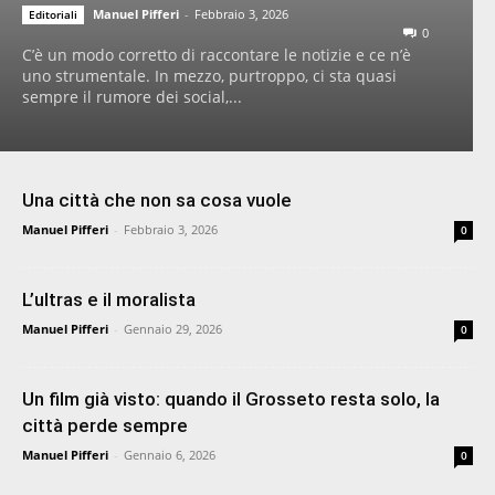
Manuel Pifferi
-
Febbraio 3, 2026
Editoriali
0
C’è un modo corretto di raccontare le notizie e ce n’è
uno strumentale. In mezzo, purtroppo, ci sta quasi
sempre il rumore dei social,...
Una città che non sa cosa vuole
Manuel Pifferi
-
Febbraio 3, 2026
0
L’ultras e il moralista
Manuel Pifferi
-
Gennaio 29, 2026
0
Un film già visto: quando il Grosseto resta solo, la
città perde sempre
Manuel Pifferi
-
Gennaio 6, 2026
0