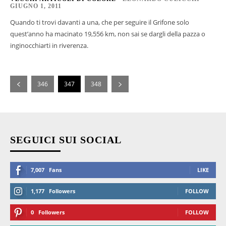
GIUGNO 1, 2011
Quando ti trovi davanti a una, che per seguire il Grifone solo
quest’anno ha macinato 19,556 km, non sai se dargli della pazza o
inginocchiarti in riverenza.
346
347
348
SEGUICI SUI SOCIAL
7,007
Fans
LIKE
1,177
Followers
FOLLOW
0
Followers
FOLLOW