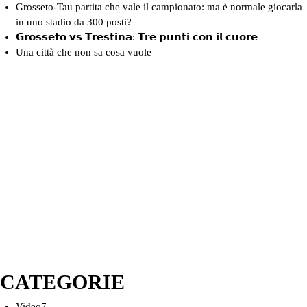
Grosseto-Tau partita che vale il campionato: ma è normale giocarla
in uno stadio da 300 posti?
𝗚𝗿𝗼𝘀𝘀𝗲𝘁𝗼 𝘃𝘀 𝗧𝗿𝗲𝘀𝘁𝗶𝗻𝗮: 𝗧𝗿𝗲 𝗽𝘂𝗻𝘁𝗶 𝗰𝗼𝗻 𝗶𝗹 𝗰𝘂𝗼𝗿𝗲
Una città che non sa cosa vuole
CATEGORIE
Video
7