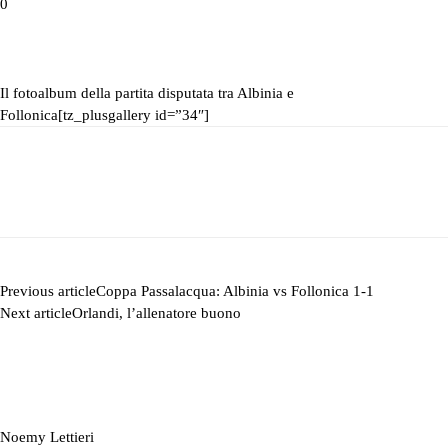
0
Il fotoalbum della partita disputata tra Albinia e
Follonica
[tz_plusgallery id=”34″]
Previous article
Coppa Passalacqua: Albinia vs Follonica 1-1
Next article
Orlandi, l’allenatore buono
Noemy Lettieri