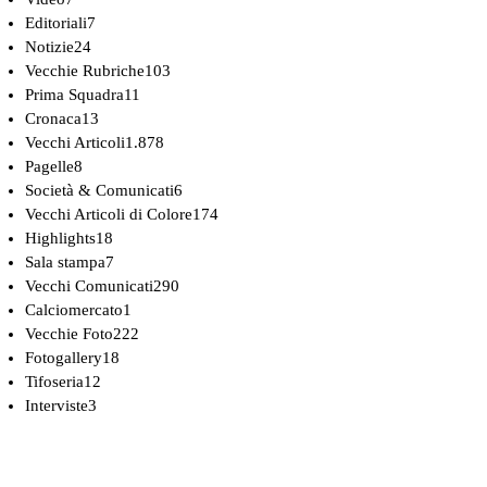
Editoriali
7
Notizie
24
Vecchie Rubriche
103
Prima Squadra
11
Cronaca
13
Vecchi Articoli
1.878
Pagelle
8
Società & Comunicati
6
Vecchi Articoli di Colore
174
Highlights
18
Sala stampa
7
Vecchi Comunicati
290
Calciomercato
1
Vecchie Foto
222
Fotogallery
18
Tifoseria
12
Interviste
3