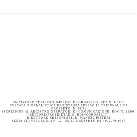
COOKIE POLICY (UE)
DICHIARAZIONE SULLA PRIVACY (UE)
BIANCOROSSI.IT – LA STORIA
ISCRIZIONE REGISTRO IMPRESE DI GROSSETO: REA N. 112830
TESTATA GIORNALISTICA REGISTRATA PRESSO IL TRIBUNALE DI
GROSSETO: N. 01/11
ISCRIZIONE AL REGISTRO OPERATORI DI COMUNICAZIONE: ROC N. 21506
EDITORE/PROPRIETARIO: BIANCOROSSI.IT
DIRETTORE RESPONSABILE: MANUEL PIFFERI
SEDE: VIA VETULONIA N. 12 - 58100 GROSSETO P.I.: 01207010537