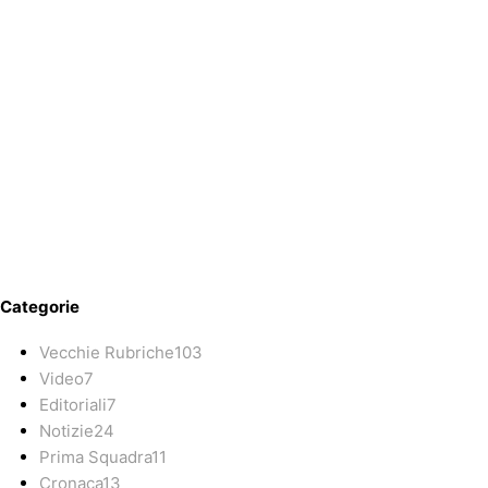
Categorie
Vecchie Rubriche
103
Video
7
Editoriali
7
Notizie
24
Prima Squadra
11
Cronaca
13