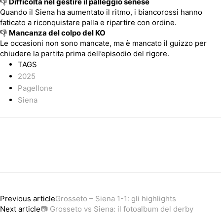
👎
Difficoltà nel gestire il palleggio senese
Quando il Siena ha aumentato il ritmo, i biancorossi hanno
faticato a riconquistare palla e ripartire con ordine.
👎
Mancanza del colpo del KO
Le occasioni non sono mancate, ma è mancato il guizzo per
chiudere la partita prima dell’episodio del rigore.
TAGS
2025
Pagellone
Siena
Previous article
Grosseto – Siena 1-1: gli highlights
Next article
📷 Grosseto vs Siena: il fotoalbum del derby