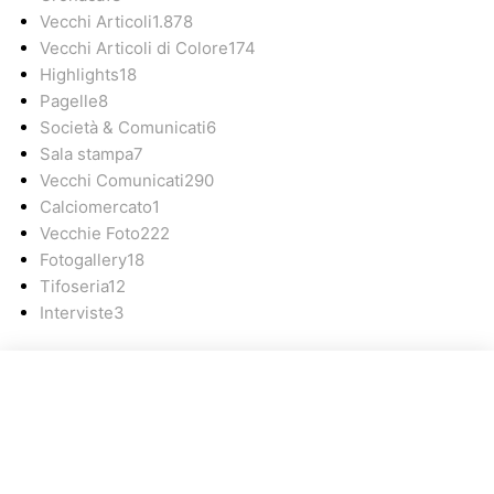
Vecchi Articoli
1.878
Vecchi Articoli di Colore
174
Highlights
18
Pagelle
8
Società & Comunicati
6
Sala stampa
7
Vecchi Comunicati
290
Calciomercato
1
Vecchie Foto
222
Fotogallery
18
Tifoseria
12
Interviste
3