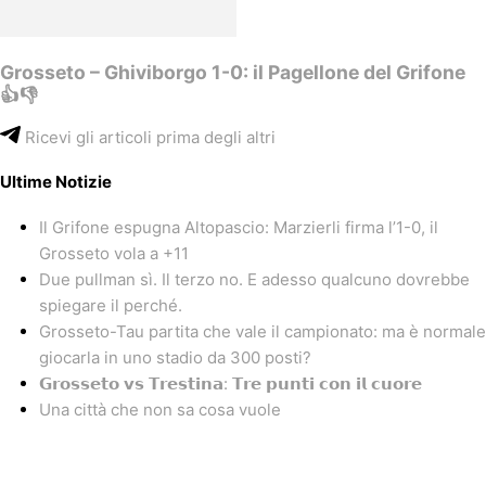
Grosseto – Ghiviborgo 1-0: il Pagellone del Grifone
👍👎
Ricevi gli articoli prima degli altri
Ultime Notizie
Il Grifone espugna Altopascio: Marzierli firma l’1-0, il
Grosseto vola a +11
Due pullman sì. Il terzo no. E adesso qualcuno dovrebbe
spiegare il perché.
Grosseto-Tau partita che vale il campionato: ma è normale
giocarla in uno stadio da 300 posti?
𝗚𝗿𝗼𝘀𝘀𝗲𝘁𝗼 𝘃𝘀 𝗧𝗿𝗲𝘀𝘁𝗶𝗻𝗮: 𝗧𝗿𝗲 𝗽𝘂𝗻𝘁𝗶 𝗰𝗼𝗻 𝗶𝗹 𝗰𝘂𝗼𝗿𝗲
Una città che non sa cosa vuole