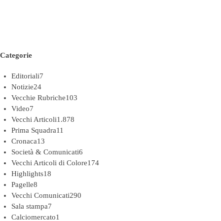
Categorie
Editoriali
7
Notizie
24
Vecchie Rubriche
103
Video
7
Vecchi Articoli
1.878
Prima Squadra
11
Cronaca
13
Società & Comunicati
6
Vecchi Articoli di Colore
174
Highlights
18
Pagelle
8
Vecchi Comunicati
290
Sala stampa
7
Calciomercato
1