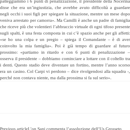
patteggiammo i 6 punti di penalizzazione, il presidente della Nocerina
disse che era un’ingiustizia, che avrebbe avuto difficoltà a guardare
negli occhi i suoi figli per spiegare la situazione, mentre un mese dopo
veniva arrestato per camorra». Ma Camilli è anche un padre di famiglia
che riceve più che volentieri l’abbraccio virtuale di ogni tifoso presente
sugli spalti, è una festa composta in cui c’è spazio anche per gli affetti:
«se ho una colpa e un pregio – spiega il Comandante – è di aver
coinvolto la mia famiglia». Poi è già tempo di guardare al futuro
prossimo: «partiamo in ritardo e con 6 punti di penalizzazione –
osserva il presidente – dobbiamo cominciare a lottare con il coltello tra
i denti. Questo stadio deve diventare un fortino, mentre l’anno scorso
era un casino. Col Carpi vi perdono – dice rivolgendosi alla squadra -,
perché non contava niente, ma dalla prossima si fa sul serio».
Previous article
L’on Sani commenta l’assoluzione dell’Us Grosseto