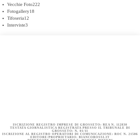
Vecchie Foto
222
Fotogallery
18
Tifoseria
12
Interviste
3
COOKIE POLICY (UE)
DICHIARAZIONE SULLA PRIVACY (UE)
BIANCOROSSI.IT – LA STORIA
ISCRIZIONE REGISTRO IMPRESE DI GROSSETO: REA N. 112830
TESTATA GIORNALISTICA REGISTRATA PRESSO IL TRIBUNALE DI
GROSSETO: N. 01/11
ISCRIZIONE AL REGISTRO OPERATORI DI COMUNICAZIONE: ROC N. 21506
EDITORE/PROPRIETARIO: BIANCOROSSI.IT