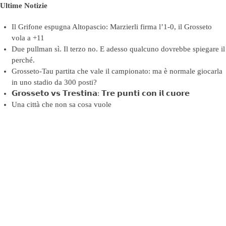
Ultime Notizie
Il Grifone espugna Altopascio: Marzierli firma l’1-0, il Grosseto
vola a +11
Due pullman sì. Il terzo no. E adesso qualcuno dovrebbe spiegare il
perché.
Grosseto-Tau partita che vale il campionato: ma è normale giocarla
in uno stadio da 300 posti?
𝗚𝗿𝗼𝘀𝘀𝗲𝘁𝗼 𝘃𝘀 𝗧𝗿𝗲𝘀𝘁𝗶𝗻𝗮: 𝗧𝗿𝗲 𝗽𝘂𝗻𝘁𝗶 𝗰𝗼𝗻 𝗶𝗹 𝗰𝘂𝗼𝗿𝗲
Una città che non sa cosa vuole