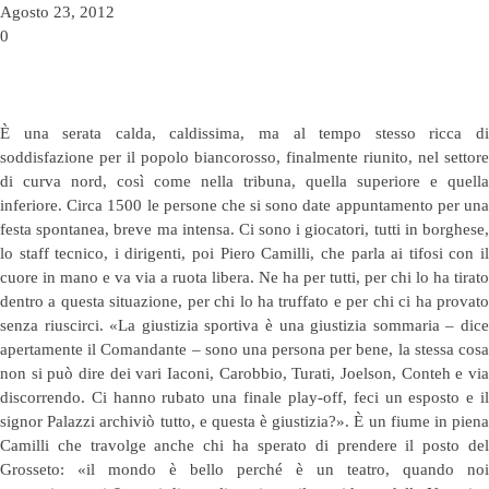
Agosto 23, 2012
0
È una serata calda, caldissima, ma al tempo stesso ricca di
soddisfazione per il popolo biancorosso, finalmente riunito, nel settore
di curva nord, così come nella tribuna, quella superiore e quella
inferiore. Circa 1500 le persone che si sono date appuntamento per una
festa spontanea, breve ma intensa. Ci sono i giocatori, tutti in borghese,
lo staff tecnico, i dirigenti, poi Piero Camilli, che parla ai tifosi con il
cuore in mano e va via a ruota libera. Ne ha per tutti, per chi lo ha tirato
dentro a questa situazione, per chi lo ha truffato e per chi ci ha provato
senza riuscirci. «La giustizia sportiva è una giustizia sommaria – dice
apertamente il Comandante – sono una persona per bene, la stessa cosa
non si può dire dei vari Iaconi, Carobbio, Turati, Joelson, Conteh e via
discorrendo. Ci hanno rubato una finale play-off, feci un esposto e il
signor Palazzi archiviò tutto, e questa è giustizia?». È un fiume in piena
Camilli che travolge anche chi ha sperato di prendere il posto del
Grosseto: «il mondo è bello perché è un teatro, quando noi