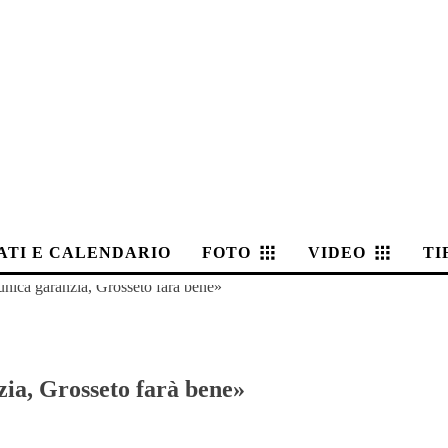
ATI E CALENDARIO
FOTO
VIDEO
TI
unica garanzia, Grosseto farà bene»
zia, Grosseto farà bene»