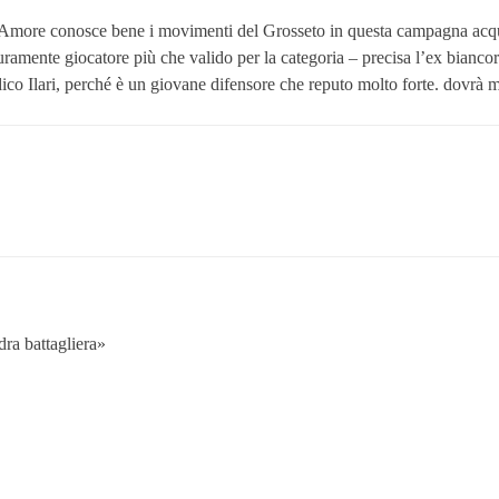
 Amore conosce bene i movimenti del Grosseto in questa campagna acquist
uramente giocatore più che valido per la categoria – precisa l’ex biancoro
co Ilari, perché è un giovane difensore che reputo molto forte. dovrà mi
ra battagliera»