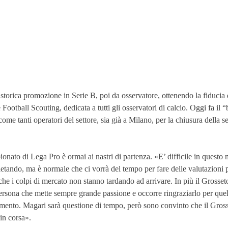
storica promozione in Serie B, poi da osservatore, ottenendo la fiducia 
ball Scouting, dedicata a tutti gli osservatori di calcio. Oggi fa il “ba
ome tanti operatori del settore, sia già a Milano, per la chiusura della se
ionato di Lega Pro è ormai ai nastri di partenza. «E’ difficile in questo
letando, ma è normale che ci vorrà del tempo per fare delle valutazioni 
 i colpi di mercato non stanno tardando ad arrivare. In più il Grosset
persona che mette sempre grande passione e occorre ringraziarlo per quel
omento. Magari sarà questione di tempo, però sono convinto che il Gross
in corsa».