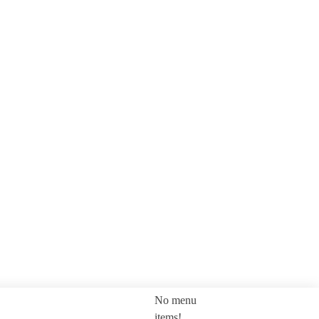
No menu
SEARCH
items!