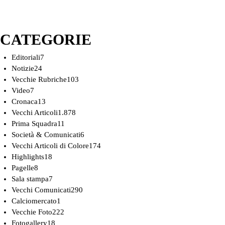
CATEGORIE
Editoriali
7
Notizie
24
Vecchie Rubriche
103
Video
7
Cronaca
13
Vecchi Articoli
1.878
Prima Squadra
11
Società & Comunicati
6
Vecchi Articoli di Colore
174
Highlights
18
Pagelle
8
Sala stampa
7
Vecchi Comunicati
290
Calciomercato
1
Vecchie Foto
222
Fotogallery
18