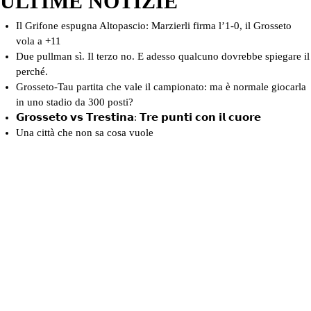
ULTIME NOTIZIE
Il Grifone espugna Altopascio: Marzierli firma l’1-0, il Grosseto
vola a +11
Due pullman sì. Il terzo no. E adesso qualcuno dovrebbe spiegare il
perché.
Grosseto-Tau partita che vale il campionato: ma è normale giocarla
in uno stadio da 300 posti?
𝗚𝗿𝗼𝘀𝘀𝗲𝘁𝗼 𝘃𝘀 𝗧𝗿𝗲𝘀𝘁𝗶𝗻𝗮: 𝗧𝗿𝗲 𝗽𝘂𝗻𝘁𝗶 𝗰𝗼𝗻 𝗶𝗹 𝗰𝘂𝗼𝗿𝗲
Una città che non sa cosa vuole