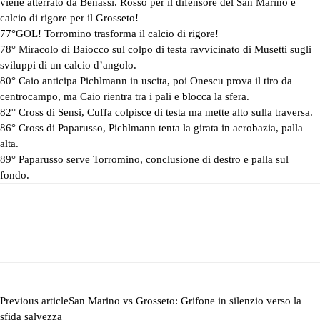
viene atterrato da Benassi. Rosso per il difensore del San Marino e
calcio di rigore per il Grosseto!
77°GOL! Torromino trasforma il calcio di rigore!
78° Miracolo di Baiocco sul colpo di testa ravvicinato di Musetti sugli
sviluppi di un calcio d’angolo.
80° Caio anticipa Pichlmann in uscita, poi Onescu prova il tiro da
centrocampo, ma Caio rientra tra i pali e blocca la sfera.
82° Cross di Sensi, Cuffa colpisce di testa ma mette alto sulla traversa.
86° Cross di Paparusso, Pichlmann tenta la girata in acrobazia, palla
alta.
89° Paparusso serve Torromino, conclusione di destro e palla sul
fondo.
Previous article
San Marino vs Grosseto: Grifone in silenzio verso la
sfida salvezza