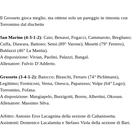
Il Grosseto gioca meglio, ma ottiene solo un pareggio in rimonta con
Torromino dal dischetto
San Marino (4-3-1-2):
Caio; Benassi, Fogacci, Cammaroto, Bregliano;
Cuffa, Diawara, Bationo; Sensi (89° Varone); Musetti (79° Ferrero),
Baldazzi (46° La Mantia).
A disposizione: Vivian, Paolini, Palazzi, Bangal.
Allenatore: Fulvio D’Adderio.
Grosseto (3-4-1-2):
Baiocco; Biraschi, Ferraro (74° Pichlmann),
Legittimo; Formiconi, Verna, Onescu, Paparusso; Volpe (64° Lugo);
Torromino, Fofana.
A disposizione: Mangiapelo, Burzigotti, Boron, Albertini, Okosun.
Allenatore: Massimo Silva.
Arbitro: Antonio Eros Lacagnina della sezione di Caltanissetta.
Assistenti: Domenico Lacalamita e Stefano Viola della sezione di Bari.