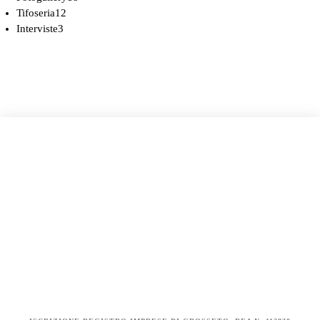
Tifoseria
12
Interviste
3
COOKIE POLICY (UE)
DICHIARAZIONE SULLA PRIVACY (UE)
BIANCOROSSI.IT – LA STORIA