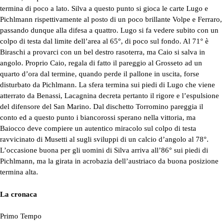
termina di poco a lato. Silva a questo punto si gioca le carte Lugo e
Pichlmann rispettivamente al posto di un poco brillante Volpe e Ferraro,
passando dunque alla difesa a quattro. Lugo si fa vedere subito con un
colpo di testa dal limite dell’area al 65°, di poco sul fondo. Al 71° è
Biraschi a provarci con un bel destro rasoterra, ma Caio si salva in
angolo. Proprio Caio, regala di fatto il pareggio al Grosseto ad un
quarto d’ora dal termine, quando perde il pallone in uscita, forse
disturbato da Pichlmann. La sfera termina sui piedi di Lugo che viene
atterrato da Benassi, Lacagnina decreta pertanto il rigore e l’espulsione
del difensore del San Marino. Dal dischetto Torromino pareggia il
conto ed a questo punto i biancorossi sperano nella vittoria, ma
Baiocco deve compiere un autentico miracolo sul colpo di testa
ravvicinato di Musetti al sugli sviluppi di un calcio d’angolo al 78°.
L’occasione buona per gli uomini di Silva arriva all’86° sui piedi di
Pichlmann, ma la girata in acrobazia dell’austriaco da buona posizione
termina alta.
La cronaca
Primo Tempo