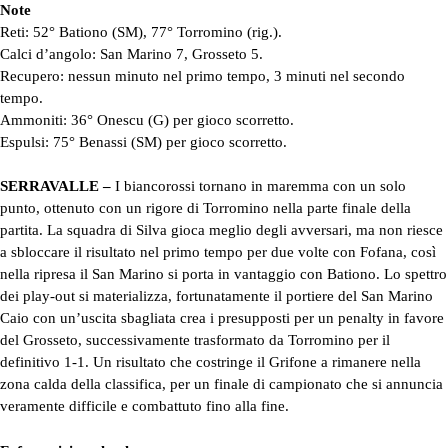
Note
Reti: 52° Bationo (SM), 77° Torromino (rig.).
Calci d’angolo: San Marino 7, Grosseto 5.
Recupero: nessun minuto nel primo tempo, 3 minuti nel secondo
tempo.
Ammoniti: 36° Onescu (G) per gioco scorretto.
Espulsi: 75° Benassi (SM) per gioco scorretto.
SERRAVALLE –
I biancorossi tornano in maremma con un solo
punto, ottenuto con un rigore di Torromino nella parte finale della
partita. La squadra di Silva gioca meglio degli avversari, ma non riesce
a sbloccare il risultato nel primo tempo per due volte con Fofana, così
nella ripresa il San Marino si porta in vantaggio con Bationo. Lo spettro
dei play-out si materializza, fortunatamente il portiere del San Marino
Caio con un’uscita sbagliata crea i presupposti per un penalty in favore
del Grosseto, successivamente trasformato da Torromino per il
definitivo 1-1. Un risultato che costringe il Grifone a rimanere nella
zona calda della classifica, per un finale di campionato che si annuncia
veramente difficile e combattuto fino alla fine.