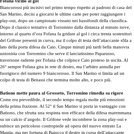
Fofana vicino al gol
Biancorossi più incisivi nel primo tempo rispetto ai padroni di casa del
San Marino, decisi a giocarsi le ultime carte per poter raggiungere i
play-out, dopo un campionato vissuto nei bassifondi della classifica.
Dopo il classico tentativo di Torromino dalla distanza al minuto nove,
intorno al quarto d’ora Fofana fa gridare al gol i circa trenta sostenitori
del Grifone presenti in curva, ma il colpo di testa dell’attaccante sfila a
lato della porta difesa da Caio. Cinque minuti più tardi bella manovra
unionista con Torromino che serve il lanciatissimo Paparusso,
traversone radente per Fofana che colpisce Caio proteso in uscita. Al
26° sempre Fofana gira in rete di destro, ma l’arbitro annulla per
fuorigioco del numero 9 biancorosso. Il San Marino si limita ad un
colpo di testa di Benassi che termina molto alto, e poco più.
Bationo mette paura al Grosseto, Torromino rimedia su rigore
Come era prevedibile, il secondo tempo regala molte più emozioni
della prima frazione. Al 52° il San Marino si porta in vantaggio con
Bationo, che sfrutta una respinta non efficace della difesa maremmana
su un calcio d’angolo. Il Grifone vede incombere la zona play-out e
subisce un pericoloso contropiede ad opera del nuovo entrato La
Mantia, ma per fortuna di Baiocco il destro in corsa dell’attaccante