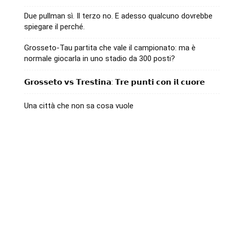
Due pullman sì. Il terzo no. E adesso qualcuno dovrebbe
spiegare il perché.
Grosseto-Tau partita che vale il campionato: ma è
normale giocarla in uno stadio da 300 posti?
𝗚𝗿𝗼𝘀𝘀𝗲𝘁𝗼 𝘃𝘀 𝗧𝗿𝗲𝘀𝘁𝗶𝗻𝗮: 𝗧𝗿𝗲 𝗽𝘂𝗻𝘁𝗶 𝗰𝗼𝗻 𝗶𝗹 𝗰𝘂𝗼𝗿𝗲
Una città che non sa cosa vuole