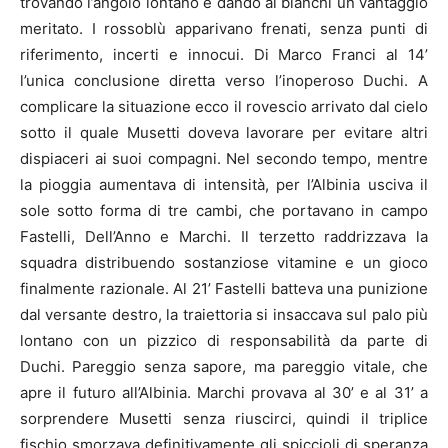
trovando l’angolo lontano e dando ai bianchi un vantaggio
meritato. I rossoblù apparivano frenati, senza punti di
riferimento, incerti e innocui. Di Marco Franci al 14’
l’unica conclusione diretta verso l’inoperoso Duchi. A
complicare la situazione ecco il rovescio arrivato dal cielo
sotto il quale Musetti doveva lavorare per evitare altri
dispiaceri ai suoi compagni. Nel secondo tempo, mentre
la pioggia aumentava di intensità, per l’Albinia usciva il
sole sotto forma di tre cambi, che portavano in campo
Fastelli, Dell’Anno e Marchi. Il terzetto raddrizzava la
squadra distribuendo sostanziose vitamine e un gioco
finalmente razionale. Al 21’ Fastelli batteva una punizione
dal versante destro, la traiettoria si insaccava sul palo più
lontano con un pizzico di responsabilità da parte di
Duchi. Pareggio senza sapore, ma pareggio vitale, che
apre il futuro all’Albinia. Marchi provava al 30’ e al 31’ a
sorprendere Musetti senza riuscirci, quindi il triplice
fischio smorzava definitivamente gli spiccioli di speranza