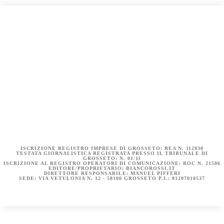
COOKIE POLICY (UE)
DICHIARAZIONE SULLA PRIVACY (UE)
BIANCOROSSI.IT – LA STORIA
ISCRIZIONE REGISTRO IMPRESE DI GROSSETO: REA N. 112830
TESTATA GIORNALISTICA REGISTRATA PRESSO IL TRIBUNALE DI
GROSSETO: N. 01/11
ISCRIZIONE AL REGISTRO OPERATORI DI COMUNICAZIONE: ROC N. 21506
EDITORE/PROPRIETARIO: BIANCOROSSI.IT
DIRETTORE RESPONSABILE: MANUEL PIFFERI
SEDE: VIA VETULONIA N. 12 - 58100 GROSSETO P.I.: 01207010537