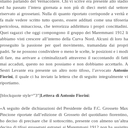
stiamo parlando del Vernacoliere. Chi vi scrive era presente allo stadio
ed ha passato l’intera giornata a non più di dieci metri dal settore
riservato ai grossetani. Nulla di quanto riportato corrisponde a verità e
fa male vedere scritto tutto questo, essere additati come una tifoseria
pericolosa, minacciosa, che terrorizza addirittura i propri concittadini.
Quei ragazzi che oggi compongono il gruppo dei Maremmani 1912 li
abbiamo visti crescere all’interno della Curva Nord. Alcuni di loro ha
proseguito la passione per quel movimento, tramandata dai propri
padri. Se ne possono condividere o meno le scelte, le posizioni e i modi
di fare, ma arrivare a criminalizzarli attraverso il raccontando di fatti
mai accaduti, questo no non possiamo e non dobbiamo accettarlo. A
Sestri Levante era presente un altro noto tifoso, l’avvocato
Antonio
Fiorini
, il quale ci ha inviato la lettera che di seguito integralmente vi
riportiamo.
[blockquote style=”3″]
Lettera di Antonio Fiorini:
«A seguito delle dichiarazioni del Presidente della F.C. Grosseto Max
Pincione riportate dall’edizione di Grosseto del quotidiano fiorentino,
ho deciso di precisare che il sottoscritto, presente con almeno un’altra
decina di tifosi grossetani estranei ai Maremmani 1912 non ha assistito