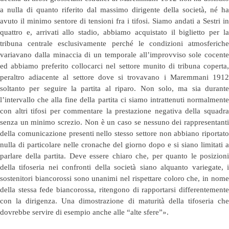
a nulla di quanto riferito dal massimo dirigente della società, né ha
avuto il minimo sentore di tensioni fra i tifosi. Siamo andati a Sestri in
quattro e, arrivati allo stadio, abbiamo acquistato il biglietto per la
tribuna centrale esclusivamente perché le condizioni atmosferiche
variavano dalla minaccia di un temporale all’improvviso sole cocente
ed abbiamo preferito collocarci nel settore munito di tribuna coperta,
peraltro adiacente al settore dove si trovavano i Maremmani 1912
soltanto per seguire la partita al riparo. Non solo, ma sia durante
l’intervallo che alla fine della partita ci siamo intrattenuti normalmente
con altri tifosi per commentare la prestazione negativa della squadra
senza un minimo screzio. Non è un caso se nessuno dei rappresentanti
della comunicazione presenti nello stesso settore non abbiano riportato
nulla di particolare nelle cronache del giorno dopo e si siano limitati a
parlare della partita. Deve essere chiaro che, per quanto le posizioni
della tifoseria nei confronti della società siano alquanto variegate, i
sostenitori biancorossi sono unanimi nel rispettare coloro che, in nome
della stessa fede biancorossa, ritengono di rapportarsi differentemente
con la dirigenza. Una dimostrazione di maturità della tifoseria che
dovrebbe servire di esempio anche alle “alte sfere”».