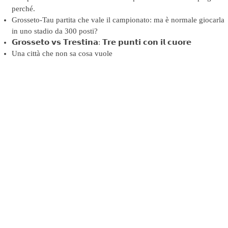
perché.
Grosseto-Tau partita che vale il campionato: ma è normale giocarla
in uno stadio da 300 posti?
𝗚𝗿𝗼𝘀𝘀𝗲𝘁𝗼 𝘃𝘀 𝗧𝗿𝗲𝘀𝘁𝗶𝗻𝗮: 𝗧𝗿𝗲 𝗽𝘂𝗻𝘁𝗶 𝗰𝗼𝗻 𝗶𝗹 𝗰𝘂𝗼𝗿𝗲
Una città che non sa cosa vuole