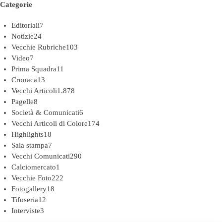
Categorie
Editoriali
7
Notizie
24
Vecchie Rubriche
103
Video
7
Prima Squadra
11
Cronaca
13
Vecchi Articoli
1.878
Pagelle
8
Società & Comunicati
6
Vecchi Articoli di Colore
174
Highlights
18
Sala stampa
7
Vecchi Comunicati
290
Calciomercato
1
Vecchie Foto
222
Fotogallery
18
Tifoseria
12
Interviste
3