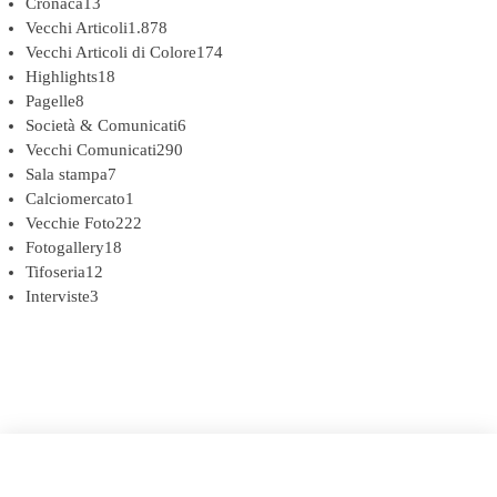
Cronaca
13
Vecchi Articoli
1.878
Vecchi Articoli di Colore
174
Highlights
18
Pagelle
8
Società & Comunicati
6
Vecchi Comunicati
290
Sala stampa
7
Calciomercato
1
Vecchie Foto
222
Fotogallery
18
Tifoseria
12
Interviste
3