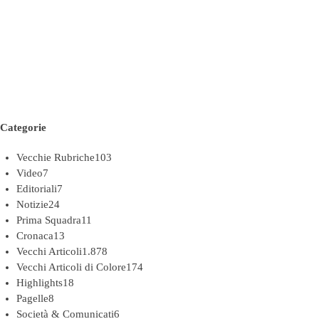
Categorie
Vecchie Rubriche
103
Video
7
Editoriali
7
Notizie
24
Prima Squadra
11
Cronaca
13
Vecchi Articoli
1.878
Vecchi Articoli di Colore
174
Highlights
18
Pagelle
8
Società & Comunicati
6