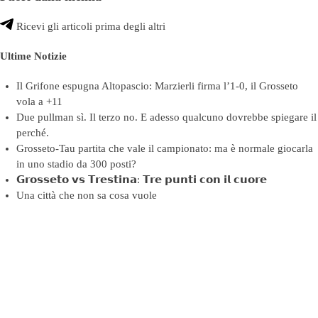
Ricevi gli articoli prima degli altri
Ultime Notizie
Il Grifone espugna Altopascio: Marzierli firma l’1-0, il Grosseto
vola a +11
Due pullman sì. Il terzo no. E adesso qualcuno dovrebbe spiegare il
perché.
Grosseto-Tau partita che vale il campionato: ma è normale giocarla
in uno stadio da 300 posti?
𝗚𝗿𝗼𝘀𝘀𝗲𝘁𝗼 𝘃𝘀 𝗧𝗿𝗲𝘀𝘁𝗶𝗻𝗮: 𝗧𝗿𝗲 𝗽𝘂𝗻𝘁𝗶 𝗰𝗼𝗻 𝗶𝗹 𝗰𝘂𝗼𝗿𝗲
Una città che non sa cosa vuole