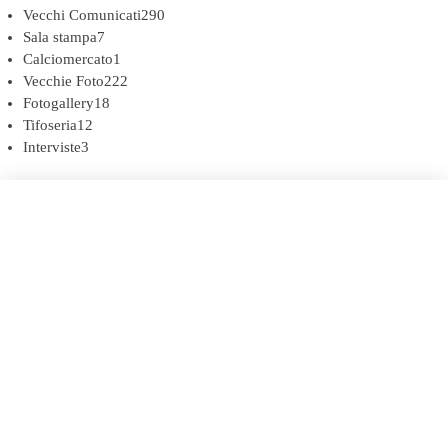
Vecchi Comunicati
290
Sala stampa
7
Calciomercato
1
Vecchie Foto
222
Fotogallery
18
Tifoseria
12
Interviste
3
COOKIE POLICY (UE)
DICHIARAZIONE SULLA PRIVACY (UE)
BIANCOROSSI.IT – LA STORIA