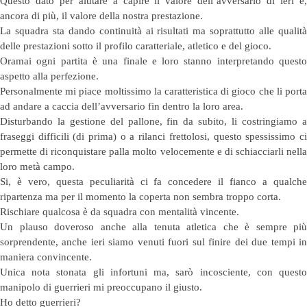
Questo dato per aiutare a capire il valore dell’avversario di ieri e,
ancora di più, il valore della nostra prestazione.
La squadra sta dando continuità ai risultati ma soprattutto alle qualità
delle prestazioni sotto il profilo caratteriale, atletico e del gioco.
Oramai ogni partita è una finale e loro stanno interpretando questo
aspetto alla perfezione.
Personalmente mi piace moltissimo la caratteristica di gioco che li porta
ad andare a caccia dell’avversario fin dentro la loro area.
Disturbando la gestione del pallone, fin da subito, li costringiamo a
fraseggi difficili (di prima) o a rilanci frettolosi, questo spessissimo ci
permette di riconquistare palla molto velocemente e di schiacciarli nella
loro metà campo.
Si, è vero, questa peculiarità ci fa concedere il fianco a qualche
ripartenza ma per il momento la coperta non sembra troppo corta.
Rischiare qualcosa è da squadra con mentalità vincente.
Un plauso doveroso anche alla tenuta atletica che è sempre più
sorprendente, anche ieri siamo venuti fuori sul finire dei due tempi in
maniera convincente.
Unica nota stonata gli infortuni ma, sarò incosciente, con questo
manipolo di guerrieri mi preoccupano il giusto.
Ho detto guerrieri?