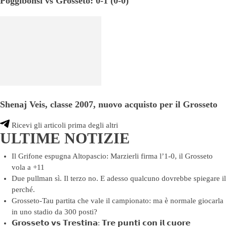
Poggibonsi vs Grosseto: 0-1 (0-0)
Shenaj Veis, classe 2007, nuovo acquisto per il Grosseto
Ricevi gli articoli prima degli altri
ULTIME NOTIZIE
Il Grifone espugna Altopascio: Marzierli firma l’1-0, il Grosseto
vola a +11
Due pullman sì. Il terzo no. E adesso qualcuno dovrebbe spiegare il
perché.
Grosseto-Tau partita che vale il campionato: ma è normale giocarla
in uno stadio da 300 posti?
𝗚𝗿𝗼𝘀𝘀𝗲𝘁𝗼 𝘃𝘀 𝗧𝗿𝗲𝘀𝘁𝗶𝗻𝗮: 𝗧𝗿𝗲 𝗽𝘂𝗻𝘁𝗶 𝗰𝗼𝗻 𝗶𝗹 𝗰𝘂𝗼𝗿𝗲