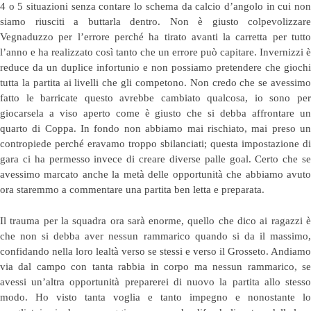
4 o 5 situazioni senza contare lo schema da calcio d’angolo in cui non
siamo riusciti a buttarla dentro. Non è giusto colpevolizzare
Vegnaduzzo per l’errore perché ha tirato avanti la carretta per tutto
l’anno e ha realizzato così tanto che un errore può capitare. Invernizzi è
reduce da un duplice infortunio e non possiamo pretendere che giochi
tutta la partita ai livelli che gli competono. Non credo che se avessimo
fatto le barricate questo avrebbe cambiato qualcosa, io sono per
giocarsela a viso aperto come è giusto che si debba affrontare un
quarto di Coppa. In fondo non abbiamo mai rischiato, mai preso un
contropiede perché eravamo troppo sbilanciati; questa impostazione di
gara ci ha permesso invece di creare diverse palle goal. Certo che se
avessimo marcato anche la metà delle opportunità che abbiamo avuto
ora staremmo a commentare una partita ben letta e preparata.
Il trauma per la squadra ora sarà enorme, quello che dico ai ragazzi è
che non si debba aver nessun rammarico quando si da il massimo,
confidando nella loro lealtà verso se stessi e verso il Grosseto. Andiamo
via dal campo con tanta rabbia in corpo ma nessun rammarico, se
avessi un’altra opportunità preparerei di nuovo la partita allo stesso
modo. Ho visto tanta voglia e tanto impegno e nonostante lo