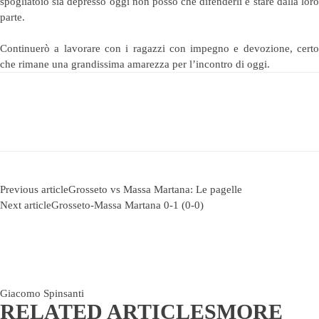
spogliatoio sia depresso oggi non posso che difenderli e stare dalla loro
parte.
Continuerò a lavorare con i ragazzi con impegno e devozione, certo
che rimane una grandissima amarezza per l’incontro di oggi.
Previous article
Grosseto vs Massa Martana: Le pagelle
Next article
Grosseto-Massa Martana 0-1 (0-0)
Giacomo Spinsanti
RELATED ARTICLES
MORE