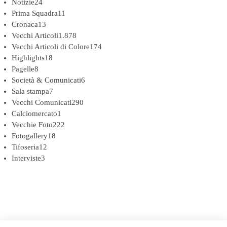
Notizie
24
Prima Squadra
11
Cronaca
13
Vecchi Articoli
1.878
Vecchi Articoli di Colore
174
Highlights
18
Pagelle
8
Società & Comunicati
6
Sala stampa
7
Vecchi Comunicati
290
Calciomercato
1
Vecchie Foto
222
Fotogallery
18
Tifoseria
12
Interviste
3