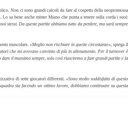
blico. Non ci sono grandi calcoli da fare al cospetto della neopromossa
. Lo sa bene anche mister Miano che punta a tenere sulla corda i suoi:
oi stessi. Da queste partite abbiamo tutto da perdere, ma sarà sempr
imento muscolare.
«Meglio non rischiare in queste circostanze»
, spiega i
tori che mi avevano convinto di più in allenamento. Per il turnover 
 dare il massimo sempre, solo così riusciremo a fare grandi partite e la
zzativo di sette giocatori differenti.
«Sono molto soddisfatto di questo
squadra sta facendo un ottimo lavoro, dobbiamo continuare su quest