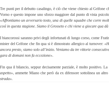
Tre punti per il debutto casalingo, è ciò che viene chiesto al Grifone 
Vorno e questo impone uno sforzo maggiore dal punto di vista psicolog
«
Affrontiamo un avversario tosto, una di quelle squadre che corre molto
così in questa stagione. Siamo il Grosseto e chi viene a giocare qua d
I biancorossi saranno privi degli infortunati di lungo corso, come Frati
mister del Grifone che fin qua si è dimostrato allergico al turnover:
«H
ancora presto, siamo solo all’inizio. Veniamo da tre vittorie consecuti
gara di domani non fa eccezione»
.
Fin qua il bilancio, seppur decisamente parziale, è molto positivo. La 
aspetto»
, ammette Miano che però da ex difensore sottolinea un altro
strada».