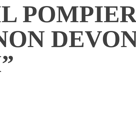
IL POMPIER
 NON DEVO
”