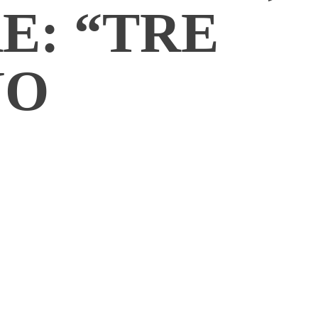
E: “TRE
NO