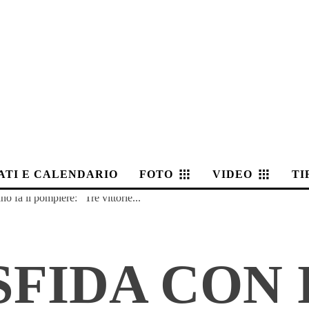
ATI E CALENDARIO
FOTO
VIDEO
TI
o fa il pompiere: “Tre vittorie...
SFIDA CON 