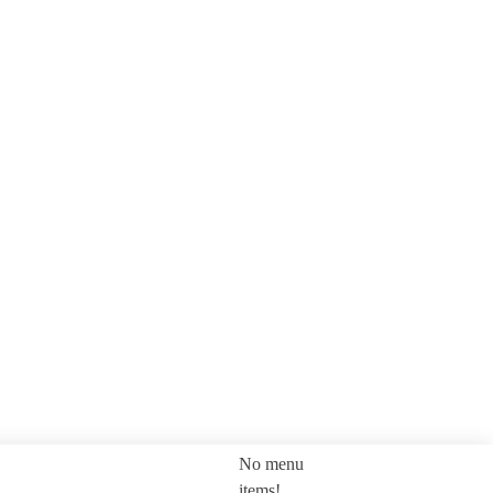
No menu
SEARCH
items!