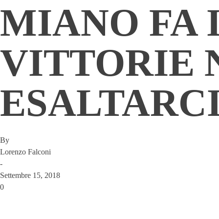
MIANO FA 
VITTORIE
ESALTARCI
By
Lorenzo Falconi
-
Settembre 15, 2018
0