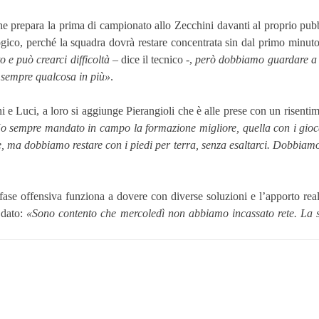
che prepara la prima di campionato allo Zecchini davanti al proprio pub
ico, perché la squadra dovrà restare concentrata sin dal primo minuto
 e può crearci difficoltà
– dice il tecnico -,
però dobbiamo guardare a n
à sempre qualcosa in più»
.
ni e Luci, a loro si aggiunge Pierangioli che è alle prese con un risent
o sempre mandato in campo la formazione migliore, quella con i gioca
ve, ma dobbiamo restare con i piedi per terra, senza esaltarci. Dobbiamo
fase offensiva funziona a dovere con diverse soluzioni e l’apporto reali
 dato:
«Sono contento che mercoledì non abbiamo incassato rete. La 