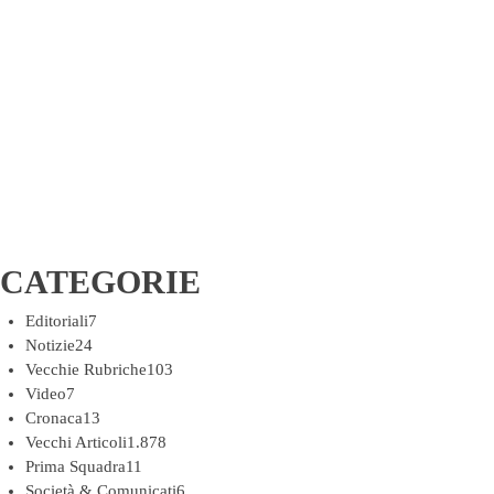
CATEGORIE
Editoriali
7
Notizie
24
Vecchie Rubriche
103
Video
7
Cronaca
13
Vecchi Articoli
1.878
Prima Squadra
11
Società & Comunicati
6