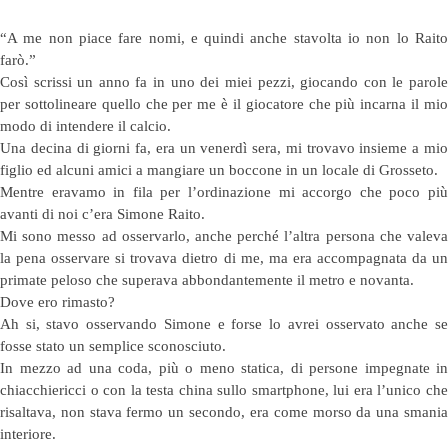
“A me non piace fare nomi, e quindi anche stavolta io non lo Raito
farò.”
Così scrissi un anno fa in uno dei miei pezzi, giocando con le parole
per sottolineare quello che per me è il giocatore che più incarna il mio
modo di intendere il calcio.
Una decina di giorni fa, era un venerdì sera, mi trovavo insieme a mio
figlio ed alcuni amici a mangiare un boccone in un locale di Grosseto.
Mentre eravamo in fila per l’ordinazione mi accorgo che poco più
avanti di noi c’era Simone Raito.
Mi sono messo ad osservarlo, anche perché l’altra persona che valeva
la pena osservare si trovava dietro di me, ma era accompagnata da un
primate peloso che superava abbondantemente il metro e novanta.
Dove ero rimasto?
Ah si, stavo osservando Simone e forse lo avrei osservato anche se
fosse stato un semplice sconosciuto.
In mezzo ad una coda, più o meno statica, di persone impegnate in
chiacchiericci o con la testa china sullo smartphone, lui era l’unico che
risaltava, non stava fermo un secondo, era come morso da una smania
interiore.