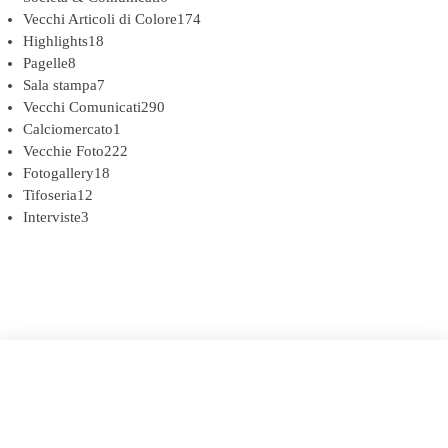
Vecchi Articoli di Colore
174
Highlights
18
Pagelle
8
Sala stampa
7
Vecchi Comunicati
290
Calciomercato
1
Vecchie Foto
222
Fotogallery
18
Tifoseria
12
Interviste
3