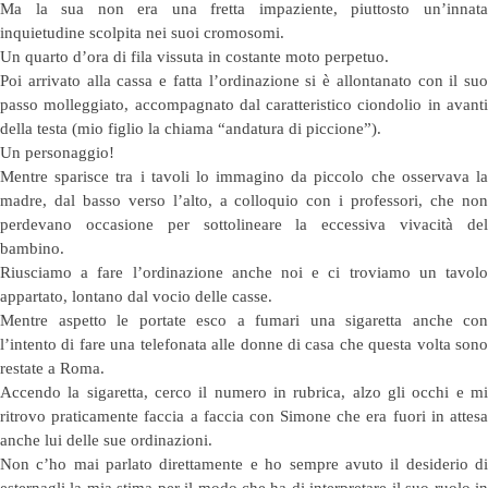
Ma la sua non era una fretta impaziente, piuttosto un’innata
inquietudine scolpita nei suoi cromosomi.
Un quarto d’ora di fila vissuta in costante moto perpetuo.
Poi arrivato alla cassa e fatta l’ordinazione si è allontanato con il suo
passo molleggiato, accompagnato dal caratteristico ciondolio in avanti
della testa (mio figlio la chiama “andatura di piccione”).
Un personaggio!
Mentre sparisce tra i tavoli lo immagino da piccolo che osservava la
madre, dal basso verso l’alto, a colloquio con i professori, che non
perdevano occasione per sottolineare la eccessiva vivacità del
bambino.
Riusciamo a fare l’ordinazione anche noi e ci troviamo un tavolo
appartato, lontano dal vocio delle casse.
Mentre aspetto le portate esco a fumari una sigaretta anche con
l’intento di fare una telefonata alle donne di casa che questa volta sono
restate a Roma.
Accendo la sigaretta, cerco il numero in rubrica, alzo gli occhi e mi
ritrovo praticamente faccia a faccia con Simone che era fuori in attesa
anche lui delle sue ordinazioni.
Non c’ho mai parlato direttamente e ho sempre avuto il desiderio di
esternagli la mia stima per il modo che ha di interpretare il suo ruolo in