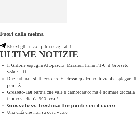
Fuori dalla melma
Ricevi gli articoli prima degli altri
ULTIME NOTIZIE
Il Grifone espugna Altopascio: Marzierli firma l’1-0, il Grosseto
vola a +11
Due pullman sì. Il terzo no. E adesso qualcuno dovrebbe spiegare il
perché.
Grosseto-Tau partita che vale il campionato: ma è normale giocarla
in uno stadio da 300 posti?
𝗚𝗿𝗼𝘀𝘀𝗲𝘁𝗼 𝘃𝘀 𝗧𝗿𝗲𝘀𝘁𝗶𝗻𝗮: 𝗧𝗿𝗲 𝗽𝘂𝗻𝘁𝗶 𝗰𝗼𝗻 𝗶𝗹 𝗰𝘂𝗼𝗿𝗲
Una città che non sa cosa vuole