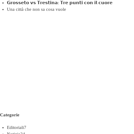
𝗚𝗿𝗼𝘀𝘀𝗲𝘁𝗼 𝘃𝘀 𝗧𝗿𝗲𝘀𝘁𝗶𝗻𝗮: 𝗧𝗿𝗲 𝗽𝘂𝗻𝘁𝗶 𝗰𝗼𝗻 𝗶𝗹 𝗰𝘂𝗼𝗿𝗲
Una città che non sa cosa vuole
Categorie
Editoriali
7
Notizie
24