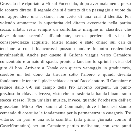
Grosseto si è riportato a +5 sul Fucecchio, dopo aver malamente perso
lo scontro diretto. Il segnale che si è trattato di un passaggio a vuoto da
cui apprendere una lezione, non certo di una crisi d’identità. Pur
volendo ammettere la superiorità del diretto avversario nella partita
secca, infatti, resta sempre un confortante margine in classifica che
deve donare serenità all’ambiente, senza perdere di vista le
consapevolezze acquisite. Mister Miano è stato chiaro sui cali di
tensione a cui i biancorossi possono andare incontro credendosi
invulnerabili. Anche per questo il Grifone viaggia verso Camaiore
concentrato e armato di spada, pronto a lanciare lo sprint in vista del
giro di boa. Arrivare a Natale con questo vantaggio in graduatoria,
sarebbe un bel dono da trovare sotto l’albero e quindi diventa
fondamentale tenere il piede schiacciato sull’acceleratore. Il Camaiore è
reduce dallo 0-0 sul campo della Pro Livorno Sorgenti, un punto
prezioso in chiave salvezza, visto che in trasferta la banda bluamaranto
stecca spesso. Tutta un’altra musica, invece, quando l’orchestra dell’ex
grossetano Mirko Pieri suona al Comunale, dove i lucchesi stanno
cercando di costruire le fondamenta per la permanenza in categoria. Tre
vittorie, un pari e una sola sconfitta (alla prima giornata contro il
Castelfiorentino) per un Camaiore partito malissimo, con zero punti