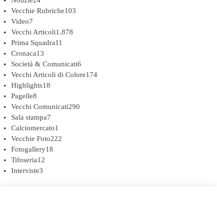
Vecchie Rubriche
103
Video
7
Vecchi Articoli
1.878
Prima Squadra
11
Cronaca
13
Società & Comunicati
6
Vecchi Articoli di Colore
174
Highlights
18
Pagelle
8
Vecchi Comunicati
290
Sala stampa
7
Calciomercato
1
Vecchie Foto
222
Fotogallery
18
Tifoseria
12
Interviste
3