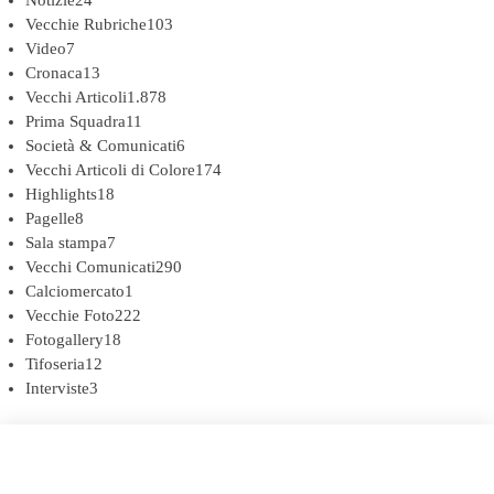
Vecchie Rubriche
103
Video
7
Cronaca
13
Vecchi Articoli
1.878
Prima Squadra
11
Società & Comunicati
6
Vecchi Articoli di Colore
174
Highlights
18
Pagelle
8
Sala stampa
7
Vecchi Comunicati
290
Calciomercato
1
Vecchie Foto
222
Fotogallery
18
Tifoseria
12
Interviste
3