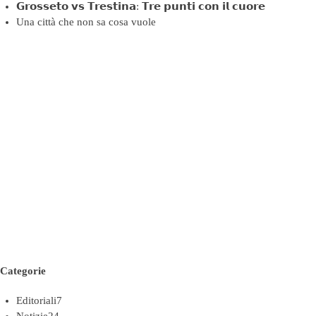
𝗚𝗿𝗼𝘀𝘀𝗲𝘁𝗼 𝘃𝘀 𝗧𝗿𝗲𝘀𝘁𝗶𝗻𝗮: 𝗧𝗿𝗲 𝗽𝘂𝗻𝘁𝗶 𝗰𝗼𝗻 𝗶𝗹 𝗰𝘂𝗼𝗿𝗲
Una città che non sa cosa vuole
Categorie
Editoriali
7
Notizie
24