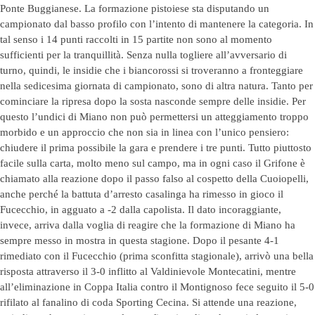
Ponte Buggianese. La formazione pistoiese sta disputando un
campionato dal basso profilo con l’intento di mantenere la categoria. In
tal senso i 14 punti raccolti in 15 partite non sono al momento
sufficienti per la tranquillità. Senza nulla togliere all’avversario di
turno, quindi, le insidie che i biancorossi si troveranno a fronteggiare
nella sedicesima giornata di campionato, sono di altra natura. Tanto per
cominciare la ripresa dopo la sosta nasconde sempre delle insidie. Per
questo l’undici di Miano non può permettersi un atteggiamento troppo
morbido e un approccio che non sia in linea con l’unico pensiero:
chiudere il prima possibile la gara e prendere i tre punti. Tutto piuttosto
facile sulla carta, molto meno sul campo, ma in ogni caso il Grifone è
chiamato alla reazione dopo il passo falso al cospetto della Cuoiopelli,
anche perché la battuta d’arresto casalinga ha rimesso in gioco il
Fucecchio, in agguato a -2 dalla capolista. Il dato incoraggiante,
invece, arriva dalla voglia di reagire che la formazione di Miano ha
sempre messo in mostra in questa stagione. Dopo il pesante 4-1
rimediato con il Fucecchio (prima sconfitta stagionale), arrivò una bella
risposta attraverso il 3-0 inflitto al Valdinievole Montecatini, mentre
all’eliminazione in Coppa Italia contro il Montignoso fece seguito il 5-0
rifilato al fanalino di coda Sporting Cecina. Si attende una reazione,