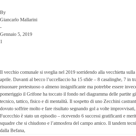
By
Giancarlo Mallarini
-
Gennaio 5, 2019
1
Il vecchio comunale si sveglia nel 2019 sorridendo alla vecchietta sulla 
aprile. Davanti al becco l’uccellaccio ha 15 sfide – 8 casalinghe, 7 in t
risuonare pretestuoso o almeno insignificante ma potrebbe essere invece
pomeriggio il Grifone ha toccato il fondo nel diagramma delle partite gioc
tecnico, tattico, fisico e di mentalità. Il sospetto di uno Zecchini castr
dovuto soffrire molto e fare risultato segnando gol a volte improvvisati, 
Fucecchio è stato un episodio – ricevendo 6 successi gratificanti e meritat
squadre che si chiudono e l’atmosfera del campo amico. Il tandem tecnic
dalla Befana,