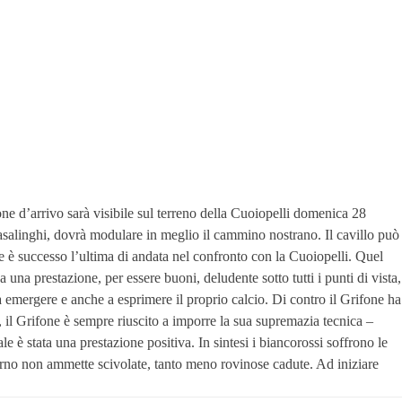
ione d’arrivo sarà visibile sul terreno della Cuoiopelli domenica 28
6 casalinghi, dovrà modulare in meglio il cammino nostrano. Il cavillo può
e è successo l’ultima di andata nel confronto con la Cuoiopelli. Quel
 una prestazione, per essere buoni, deludente sotto tutti i punti di vista,
o a emergere e anche a esprimere il proprio calcio. Di contro il Grifone ha
e, il Grifone è sempre riuscito a imporre la sua supremazia tecnica –
le è stata una prestazione positiva. In sintesi i biancorossi soffrono le
orno non ammette scivolate, tanto meno rovinose cadute. Ad iniziare