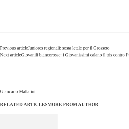
Previous article
Juniores regionali: sosta letale per il Grosseto
Next article
Giovanili biancorosse: i Giovanissimi calano il tris contro l
Giancarlo Mallarini
RELATED ARTICLES
MORE FROM AUTHOR