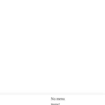
No menu
SEARCH
items!