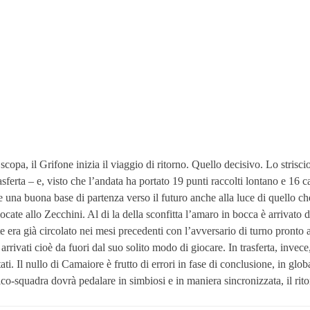
scopa, il Grifone inizia il viaggio di ritorno. Quello decisivo. Lo strisc
rasferta – e, visto che l’andata ha portato 19 punti raccolti lontano e 1
 una buona base di partenza verso il futuro anche alla luce di quello ch
ate allo Zecchini. Al di la della sconfitta l’amaro in bocca è arrivato da
ante era già circolato nei mesi precedenti con l’avversario di turno pront
arrivati cioè da fuori dal suo solito modo di giocare. In trasferta, invec
i. Il nullo di Camaiore è frutto di errori in fase di conclusione, in globa
o-squadra dovrà pedalare in simbiosi e in maniera sincronizzata, il rit