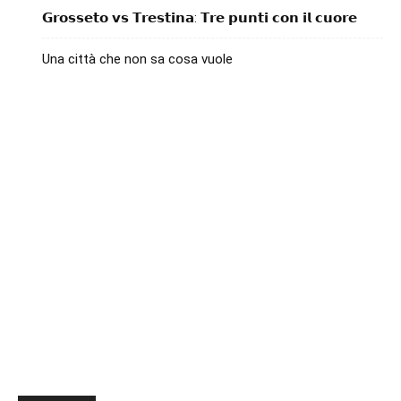
𝗚𝗿𝗼𝘀𝘀𝗲𝘁𝗼 𝘃𝘀 𝗧𝗿𝗲𝘀𝘁𝗶𝗻𝗮: 𝗧𝗿𝗲 𝗽𝘂𝗻𝘁𝗶 𝗰𝗼𝗻 𝗶𝗹 𝗰𝘂𝗼𝗿𝗲
Una città che non sa cosa vuole