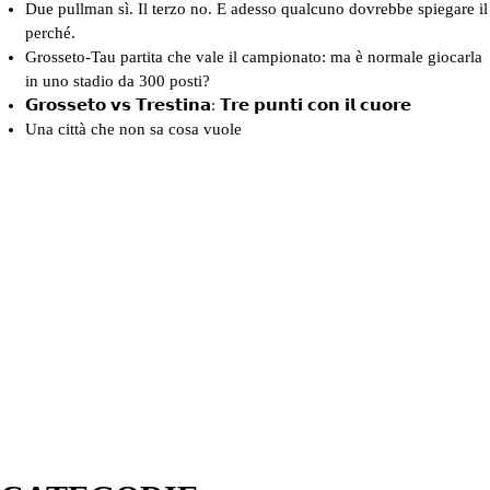
Due pullman sì. Il terzo no. E adesso qualcuno dovrebbe spiegare il
perché.
Grosseto-Tau partita che vale il campionato: ma è normale giocarla
in uno stadio da 300 posti?
𝗚𝗿𝗼𝘀𝘀𝗲𝘁𝗼 𝘃𝘀 𝗧𝗿𝗲𝘀𝘁𝗶𝗻𝗮: 𝗧𝗿𝗲 𝗽𝘂𝗻𝘁𝗶 𝗰𝗼𝗻 𝗶𝗹 𝗰𝘂𝗼𝗿𝗲
Una città che non sa cosa vuole