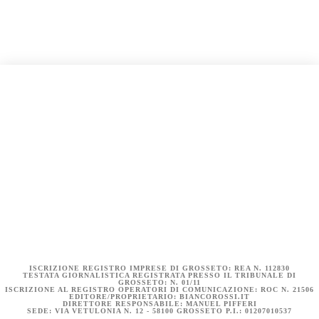
COOKIE POLICY (UE)
DICHIARAZIONE SULLA PRIVACY (UE)
BIANCOROSSI.IT – LA STORIA
ISCRIZIONE REGISTRO IMPRESE DI GROSSETO: REA N. 112830
TESTATA GIORNALISTICA REGISTRATA PRESSO IL TRIBUNALE DI
GROSSETO: N. 01/11
ISCRIZIONE AL REGISTRO OPERATORI DI COMUNICAZIONE: ROC N. 21506
EDITORE/PROPRIETARIO: BIANCOROSSI.IT
DIRETTORE RESPONSABILE: MANUEL PIFFERI
SEDE: VIA VETULONIA N. 12 - 58100 GROSSETO P.I.: 01207010537