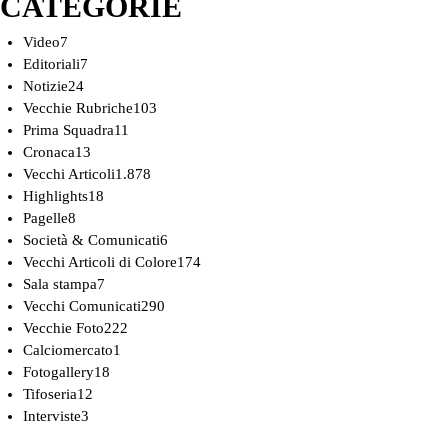
CATEGORIE
Video
7
Editoriali
7
Notizie
24
Vecchie Rubriche
103
Prima Squadra
11
Cronaca
13
Vecchi Articoli
1.878
Highlights
18
Pagelle
8
Società & Comunicati
6
Vecchi Articoli di Colore
174
Sala stampa
7
Vecchi Comunicati
290
Vecchie Foto
222
Calciomercato
1
Fotogallery
18
Tifoseria
12
Interviste
3