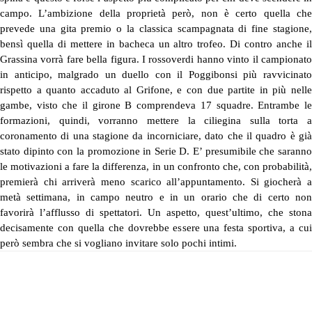
campo. L’ambizione della proprietà però, non è certo quella che
prevede una gita premio o la classica scampagnata di fine stagione,
bensì quella di mettere in bacheca un altro trofeo. Di contro anche il
Grassina vorrà fare bella figura. I rossoverdi hanno vinto il campionato
in anticipo, malgrado un duello con il Poggibonsi più ravvicinato
rispetto a quanto accaduto al Grifone, e con due partite in più nelle
gambe, visto che il girone B comprendeva 17 squadre. Entrambe le
formazioni, quindi, vorranno mettere la ciliegina sulla torta a
coronamento di una stagione da incorniciare, dato che il quadro è già
stato dipinto con la promozione in Serie D. E’ presumibile che saranno
le motivazioni a fare la differenza, in un confronto che, con probabilità,
premierà chi arriverà meno scarico all’appuntamento. Si giocherà a
metà settimana, in campo neutro e in un orario che di certo non
favorirà l’afflusso di spettatori. Un aspetto, quest’ultimo, che stona
decisamente con quella che dovrebbe essere una festa sportiva, a cui
però sembra che si vogliano invitare solo pochi intimi.