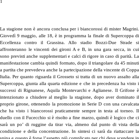
1
La stagione non è ancora conclusa per i biancorossi di mister Magrini.
Giovedì 9 maggio, alle 18, è in programma la finale di Supercoppa di
Eccellenza contro il Grassina. Allo stadio Bozzi-Due Strade si
affronteranno le vincenti dei gironi A e B, in una gara secca, in cui
sono previsti anche supplementari e calci di rigore in caso di parità. La
manifestazione cambia quindi formato, dopo il triangolare da 45 minuti
a partita che prevedeva anche la partecipazione della vincente di Coppa
Italia. Per quanto riguarda il Grosseto si tratta di un nuovo assalto alla
Supercoppa, giunta alla quarta edizione e che in precedenza ha visto i
successi di Rignanese, Aquila Montevarchi e Aglianese. Il Grifone è
intenzionato a chiudere al meglio la stagione, dopo aver dominato il
proprio girone, ottenendo la promozione in Serie D con una cavalcata
che ha visto i biancorossi praticamente sempre in testa al torneo. Il
duello con il Fucecchio si è risolto a fine marzo, quindi è logico che ci
sarà un po’ di ruggine da tirar via, almeno dal punto di vista della
condizione e della concentrazione. In sintesi ci sarà da riattaccare la
spina e questo è forse l’aspetto più complicato per chi deve scendere in