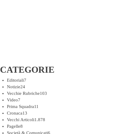
CATEGORIE
Editoriali
7
Notizie
24
Vecchie Rubriche
103
Video
7
Prima Squadra
11
Cronaca
13
Vecchi Articoli
1.878
Pagelle
8
Società & Comunicati
6