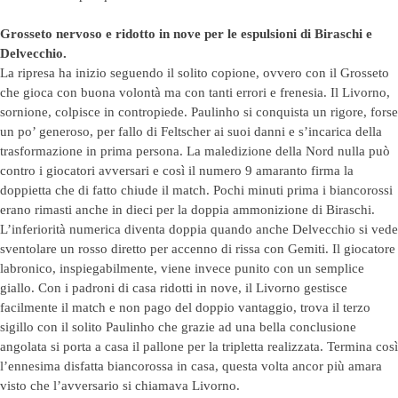
Grosseto nervoso e ridotto in nove per le espulsioni di Biraschi e
Delvecchio.
La ripresa ha inizio seguendo il solito copione, ovvero con il Grosseto
che gioca con buona volontà ma con tanti errori e frenesia. Il Livorno,
sornione, colpisce in contropiede. Paulinho si conquista un rigore, forse
un po’ generoso, per fallo di Feltscher ai suoi danni e s’incarica della
trasformazione in prima persona. La maledizione della Nord nulla può
contro i giocatori avversari e così il numero 9 amaranto firma la
doppietta che di fatto chiude il match. Pochi minuti prima i biancorossi
erano rimasti anche in dieci per la doppia ammonizione di Biraschi.
L’inferiorità numerica diventa doppia quando anche Delvecchio si vede
sventolare un rosso diretto per accenno di rissa con Gemiti. Il giocatore
labronico, inspiegabilmente, viene invece punito con un semplice
giallo. Con i padroni di casa ridotti in nove, il Livorno gestisce
facilmente il match e non pago del doppio vantaggio, trova il terzo
sigillo con il solito Paulinho che grazie ad una bella conclusione
angolata si porta a casa il pallone per la tripletta realizzata. Termina così
l’ennesima disfatta biancorossa in casa, questa volta ancor più amara
visto che l’avversario si chiamava Livorno.