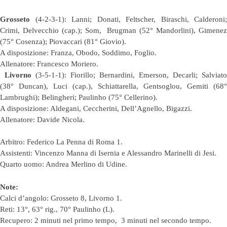
Grosseto
(4-2-3-1): Lanni; Donati, Feltscher, Biraschi, Calderoni;
Crimi, Delvecchio (cap.); Som, Brugman (52° Mandorlini), Gimenez
(75° Cosenza); Piovaccari (81° Giovio).
A disposizione: Franza, Obodo, Soddimo, Foglio.
Allenatore: Francesco Moriero.
Livorno
(3-5-1-1): Fiorillo; Bernardini, Emerson, Decarli; Salviato
(38° Duncan), Luci (cap.), Schiattarella, Gentsoglou, Gemiti (68°
Lambrughi); Belingheri; Paulinho (75° Cellerino).
A disposizione: Aldegani, Ceccherini, Dell’Agnello, Bigazzi.
Allenatore: Davide Nicola.
Arbitro: Federico La Penna di Roma 1.
Assistenti: Vincenzo Manna di Isernia e Alessandro Marinelli di Jesi.
Quarto uomo: Andrea Merlino di Udine.
Note:
Calci d’angolo: Grosseto 8, Livorno 1.
Reti: 13°, 63° rig., 70° Paulinho (L).
Recupero: 2 minuti nel primo tempo, 3 minuti nel secondo tempo.