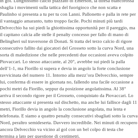
in gol. Lunghissimo calcio piazzato di Emerson, la difesa biancorossa
sbaglia i movimenti sulla tattica del fuorigioco che non scatta e
Paulinho si presenta a tu per tu con Lanni. Pallonetto e palla in rete per
il vantaggio amaranto, tutto troppo facile. Pochi minuti più tardi
Delvecchio ha sui piedi la ghiottissima opportunità per il pareggio, ma
il capitano calcia alle stelle il penalty concesso per fallo di mano di
Belingheri sul traversone di Donati. Si tratta del terzo calcio di rigore
consecutivo fallito dai giocatori del Grosseto sotto la curva Nord, una
sorta di maledizione che nelle precedenti due occasioni aveva colpito
Piovaccari. Lo stesso attaccante, al 20°, avrebbe sui piedi la palla
dell’1-1, ma Fiorillo si supera e devia in angolo la forte conclusione
ravvicinata del numero 11. Intorno alla mezz’ora Delvecchio, sempre
lui, conferma di essere in giornata no, fallendo una facile occasione a
pochi metri da Fiorillo, seppur da posizione angolatissima. Al 38°
arriva il secondo rigore per il Grosseto, conquistato da Piovaccari. Lo
stesso attaccante si presenta sul dischetto, ma anche lui fallisce dagli 11
metri, Fiorillo devia in angolo la conclusione angolata, ma lenta e
telefonata. E siamo a quattro penalty consecutivi sbagliati sotto la curva
Nord, peraltro semideserta. Davvero incredibile. Nei minuti di recupero
ancora Delvecchio va vicino al gol con un bel colpo di testa che
termina a lato per questione di centimetri.