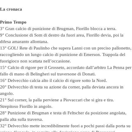
La cronaca
Primo Tempo
3° Gran calcio di punizione di Brugman, Fiorillo blocca a terra.
9° Conclusione di Som di destro da fuori area, Fiorillo devia, poi la
difesa amaranto allontana.
13° GOL! Rete di Paulinho che supera Lanni con un preciso pallonetto,
raccogliendo un lungo calcio di punizione di Emerson. Trappola del
fuorigioco non scattata nell’occasione.
15° Calcio di rigore per il Grosseto, accordato dall’arbitro La Penna per
fallo di mano di Belingheri sul traversone di Donati.
16° Delvecchio calcia alto il calcio di rigore sotto la Nord.
20° Delvecchio di testa su azione da corner, palla deviata ancora in
angolo.
21° Sul corner, la palla perviene a Piovaccari che si gira e tira.
Strepitoso Fiorillo in angolo.
28° Punizione di Brugman e testa di Feltscher da posizione angolata,
palla alta sulla traversa.
32° Delvecchio mette incredibilmente fuori a pochi passi dalla porta su