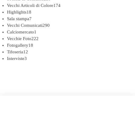
Vecchi Articoli di Colore
174
Highlights
18
Sala stampa
7
Vecchi Comunicati
290
Calciomercato
1
Vecchie Foto
222
Fotogallery
18
Tifoseria
12
Interviste
3