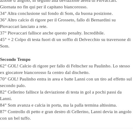
azione d’angolo, in seguito alla deviazione aerea di Piovaccari.
Giornata no fin qui per il capitano biancorosso.
34° Altra conclusione sul fondo di Som, da buona posizione.
36° Altro calcio di rigore per il Grosseto, fallo di Bernardini su
Piovaccari lanciato a rete.
37° Piovaccari fallisce anche questo penalty. Incredibile.
45° + 2 Colpo di testa fuori di un soffio di Delvecchio su traversone di
Som.
Secondo Tempo
62° GOL! Calcio di rigore per fallo di Feltscher su Paulinho. Lo stesso
ex giocatore biancorosso fa centro dal dischetto.
70° GOL! Paulinho entra in area e batte Lanni con un tiro ad effetto sul
secondo palo.
82° Cellerino fallisce la deviazione di testa in gol a pochi passi da
Lanni.
84° Som avanza e calcia in porta, ma la palla termina altissima.
87° Controllo di petto e gran destro di Cellerino, Lanni devia in angolo
con un bel tuffo.