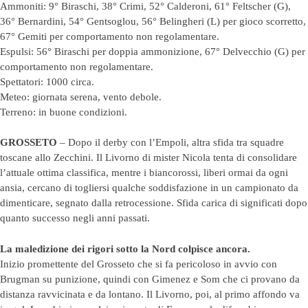
Ammoniti: 9° Biraschi, 38° Crimi, 52° Calderoni, 61° Feltscher (G),
36° Bernardini, 54° Gentsoglou, 56° Belingheri (L) per gioco scorretto,
67° Gemiti per comportamento non regolamentare.
Espulsi: 56° Biraschi per doppia ammonizione, 67° Delvecchio (G) per
comportamento non regolamentare.
Spettatori: 1000 circa.
Meteo: giornata serena, vento debole.
Terreno: in buone condizioni.
GROSSETO
– Dopo il derby con l’Empoli, altra sfida tra squadre
toscane allo Zecchini. Il Livorno di mister Nicola tenta di consolidare
l’attuale ottima classifica, mentre i biancorossi, liberi ormai da ogni
ansia, cercano di togliersi qualche soddisfazione in un campionato da
dimenticare, segnato dalla retrocessione. Sfida carica di significati dopo
quanto successo negli anni passati.
La maledizione dei rigori sotto la Nord colpisce ancora.
Inizio promettente del Grosseto che si fa pericoloso in avvio con
Brugman su punizione, quindi con Gimenez e Som che ci provano da
distanza ravvicinata e da lontano. Il Livorno, poi, al primo affondo va