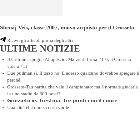
Shenaj Veis, classe 2007, nuovo acquisto per il Grosseto
Ricevi gli articoli prima degli altri
ULTIME NOTIZIE
Il Grifone espugna Altopascio: Marzierli firma l’1-0, il Grosseto
vola a +11
Due pullman sì. Il terzo no. E adesso qualcuno dovrebbe spiegare il
perché.
Grosseto-Tau partita che vale il campionato: ma è normale giocarla
in uno stadio da 300 posti?
𝗚𝗿𝗼𝘀𝘀𝗲𝘁𝗼 𝘃𝘀 𝗧𝗿𝗲𝘀𝘁𝗶𝗻𝗮: 𝗧𝗿𝗲 𝗽𝘂𝗻𝘁𝗶 𝗰𝗼𝗻 𝗶𝗹 𝗰𝘂𝗼𝗿𝗲
Una città che non sa cosa vuole