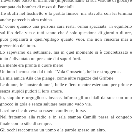
Traversone basso di Marinelli (impressionante la sua visione di gioco) e
zampata da bomber di razza di Fanciulli.
Tre sbuffi nel fischietto e la partita finisce, ma stavolta con lei termina
anche parecchia altra robina.
E’ come quando una persona cara resta, ormai spacciata, in equilibrio
sul filo della vita e tutti sanno che è solo questione di giorni o di ore,
puoi prepararti a quell’epilogo quanto vuoi, ma non riuscirai mai a
prevenirlo del tutto.
Lo sapevamo da settimane, ma in quel momento si è concretizzato e
tutto è diventato un presente dai sapori forti.
La mente era pronta il cuore meno.
Un inno inconsueto dal titolo “Vola Grosseto”, bello e struggente.
La mia amica Aila che piange, come altre ragazze del Grifone.
Le donne, le “nostre donne”, belle e fiere mentre esternano per prime e
senza stupidi pudori il loro amore.
Io, stupido e orgoglioso, invece, inforco gli occhiali da sole con uno
gnocco in gola e senza salutare nessuno vado via.
Lacrime che dovevano essere condivise, forse.
Nel frattempo alla radio e in sala stampa Camilli passa al congedo
finale con lo stile di sempre.
Gli occhi raccontano un uomo e le parole spesso un altro.