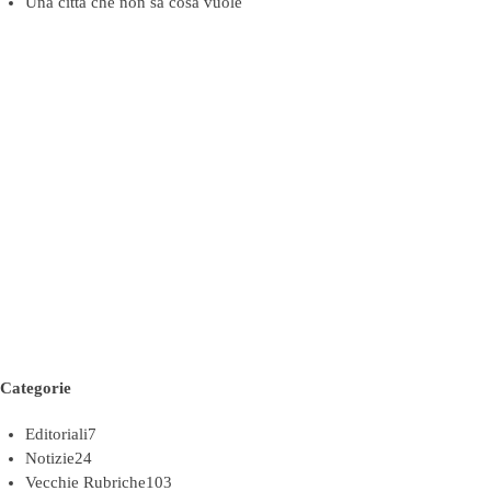
Una città che non sa cosa vuole
Categorie
Editoriali
7
Notizie
24
Vecchie Rubriche
103