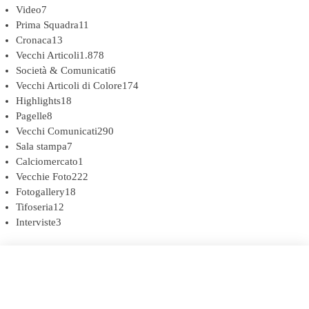
Video
7
Prima Squadra
11
Cronaca
13
Vecchi Articoli
1.878
Società & Comunicati
6
Vecchi Articoli di Colore
174
Highlights
18
Pagelle
8
Vecchi Comunicati
290
Sala stampa
7
Calciomercato
1
Vecchie Foto
222
Fotogallery
18
Tifoseria
12
Interviste
3