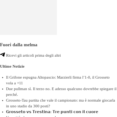
Fuori dalla melma
Ricevi gli articoli prima degli altri
Ultime Notizie
Il Grifone espugna Altopascio: Marzierli firma l’1-0, il Grosseto
vola a +11
Due pullman sì. Il terzo no. E adesso qualcuno dovrebbe spiegare il
perché.
Grosseto-Tau partita che vale il campionato: ma è normale giocarla
in uno stadio da 300 posti?
𝗚𝗿𝗼𝘀𝘀𝗲𝘁𝗼 𝘃𝘀 𝗧𝗿𝗲𝘀𝘁𝗶𝗻𝗮: 𝗧𝗿𝗲 𝗽𝘂𝗻𝘁𝗶 𝗰𝗼𝗻 𝗶𝗹 𝗰𝘂𝗼𝗿𝗲