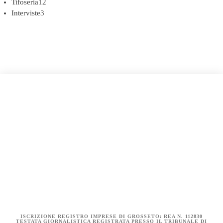
Tifoseria
12
Interviste
3
COOKIE POLICY (UE)
DICHIARAZIONE SULLA PRIVACY (UE)
BIANCOROSSI.IT – LA STORIA
ISCRIZIONE REGISTRO IMPRESE DI GROSSETO: REA N. 112830
TESTATA GIORNALISTICA REGISTRATA PRESSO IL TRIBUNALE DI