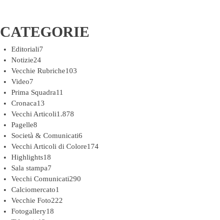
CATEGORIE
Editoriali
7
Notizie
24
Vecchie Rubriche
103
Video
7
Prima Squadra
11
Cronaca
13
Vecchi Articoli
1.878
Pagelle
8
Società & Comunicati
6
Vecchi Articoli di Colore
174
Highlights
18
Sala stampa
7
Vecchi Comunicati
290
Calciomercato
1
Vecchie Foto
222
Fotogallery
18