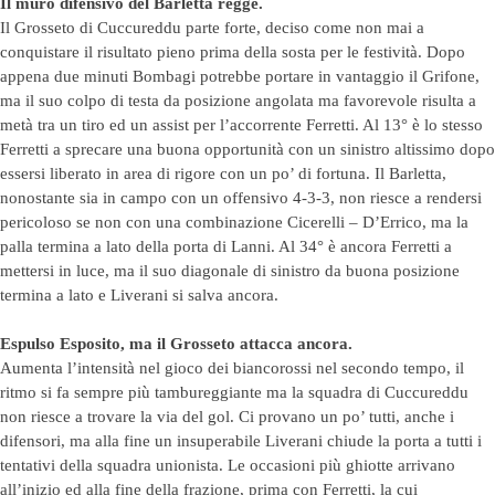
Il muro difensivo del Barletta regge.
Il Grosseto di Cuccureddu parte forte, deciso come non mai a
conquistare il risultato pieno prima della sosta per le festività. Dopo
appena due minuti Bombagi potrebbe portare in vantaggio il Grifone,
ma il suo colpo di testa da posizione angolata ma favorevole risulta a
metà tra un tiro ed un assist per l’accorrente Ferretti. Al 13° è lo stesso
Ferretti a sprecare una buona opportunità con un sinistro altissimo dopo
essersi liberato in area di rigore con un po’ di fortuna. Il Barletta,
nonostante sia in campo con un offensivo 4-3-3, non riesce a rendersi
pericoloso se non con una combinazione Cicerelli – D’Errico, ma la
palla termina a lato della porta di Lanni. Al 34° è ancora Ferretti a
mettersi in luce, ma il suo diagonale di sinistro da buona posizione
termina a lato e Liverani si salva ancora.
Espulso Esposito, ma il Grosseto attacca ancora.
Aumenta l’intensità nel gioco dei biancorossi nel secondo tempo, il
ritmo si fa sempre più tambureggiante ma la squadra di Cuccureddu
non riesce a trovare la via del gol. Ci provano un po’ tutti, anche i
difensori, ma alla fine un insuperabile Liverani chiude la porta a tutti i
tentativi della squadra unionista. Le occasioni più ghiotte arrivano
all’inizio ed alla fine della frazione, prima con Ferretti, la cui