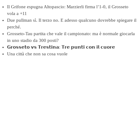
Il Grifone espugna Altopascio: Marzierli firma l’1-0, il Grosseto
vola a +11
Due pullman sì. Il terzo no. E adesso qualcuno dovrebbe spiegare il
perché.
Grosseto-Tau partita che vale il campionato: ma è normale giocarla
in uno stadio da 300 posti?
𝗚𝗿𝗼𝘀𝘀𝗲𝘁𝗼 𝘃𝘀 𝗧𝗿𝗲𝘀𝘁𝗶𝗻𝗮: 𝗧𝗿𝗲 𝗽𝘂𝗻𝘁𝗶 𝗰𝗼𝗻 𝗶𝗹 𝗰𝘂𝗼𝗿𝗲
Una città che non sa cosa vuole