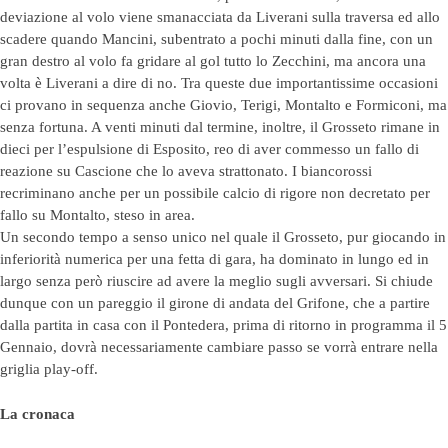
deviazione al volo viene smanacciata da Liverani sulla traversa ed allo
scadere quando Mancini, subentrato a pochi minuti dalla fine, con un
gran destro al volo fa gridare al gol tutto lo Zecchini, ma ancora una
volta è Liverani a dire di no. Tra queste due importantissime occasioni
ci provano in sequenza anche Giovio, Terigi, Montalto e Formiconi, ma
senza fortuna. A venti minuti dal termine, inoltre, il Grosseto rimane in
dieci per l’espulsione di Esposito, reo di aver commesso un fallo di
reazione su Cascione che lo aveva strattonato. I biancorossi
recriminano anche per un possibile calcio di rigore non decretato per
fallo su Montalto, steso in area.
Un secondo tempo a senso unico nel quale il Grosseto, pur giocando in
inferiorità numerica per una fetta di gara, ha dominato in lungo ed in
largo senza però riuscire ad avere la meglio sugli avversari. Si chiude
dunque con un pareggio il girone di andata del Grifone, che a partire
dalla partita in casa con il Pontedera, prima di ritorno in programma il 5
Gennaio, dovrà necessariamente cambiare passo se vorrà entrare nella
griglia play-off.
La cronaca