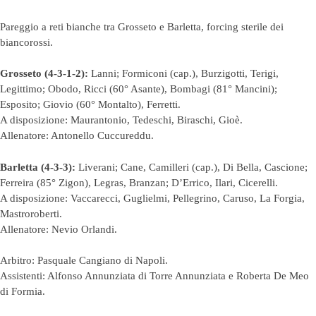
Pareggio a reti bianche tra Grosseto e Barletta, forcing sterile dei
biancorossi.
Grosseto (4-3-1-2):
Lanni; Formiconi (cap.), Burzigotti, Terigi,
Legittimo; Obodo, Ricci (60° Asante), Bombagi (81° Mancini);
Esposito; Giovio (60° Montalto), Ferretti.
A disposizione: Maurantonio, Tedeschi, Biraschi, Gioè.
Allenatore: Antonello Cuccureddu.
Barletta (4-3-3):
Liverani; Cane, Camilleri (cap.), Di Bella, Cascione;
Ferreira (85° Zigon), Legras, Branzan; D’Errico, Ilari, Cicerelli.
A disposizione: Vaccarecci, Guglielmi, Pellegrino, Caruso, La Forgia,
Mastroroberti.
Allenatore: Nevio Orlandi.
Arbitro: Pasquale Cangiano di Napoli.
Assistenti: Alfonso Annunziata di Torre Annunziata e Roberta De Meo
di Formia.