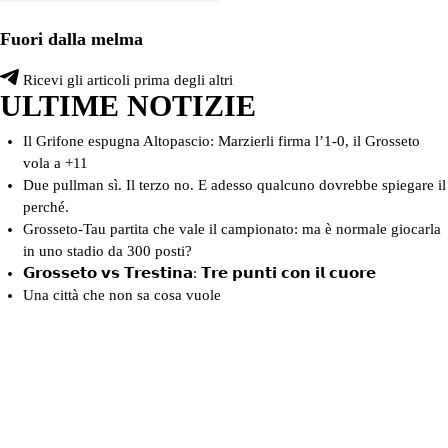
Fuori dalla melma
Ricevi gli articoli prima degli altri
ULTIME NOTIZIE
Il Grifone espugna Altopascio: Marzierli firma l’1-0, il Grosseto
vola a +11
Due pullman sì. Il terzo no. E adesso qualcuno dovrebbe spiegare il
perché.
Grosseto-Tau partita che vale il campionato: ma è normale giocarla
in uno stadio da 300 posti?
𝗚𝗿𝗼𝘀𝘀𝗲𝘁𝗼 𝘃𝘀 𝗧𝗿𝗲𝘀𝘁𝗶𝗻𝗮: 𝗧𝗿𝗲 𝗽𝘂𝗻𝘁𝗶 𝗰𝗼𝗻 𝗶𝗹 𝗰𝘂𝗼𝗿𝗲
Una città che non sa cosa vuole