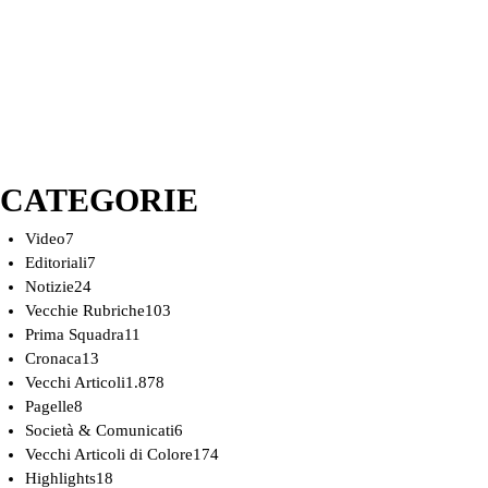
CATEGORIE
Video
7
Editoriali
7
Notizie
24
Vecchie Rubriche
103
Prima Squadra
11
Cronaca
13
Vecchi Articoli
1.878
Pagelle
8
Società & Comunicati
6
Vecchi Articoli di Colore
174
Highlights
18