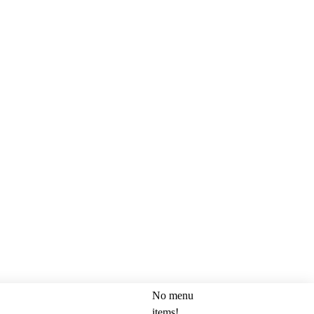
No menu
SEARCH
items!