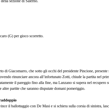
della sezione di Salerno.
aro (G) per gioco scorretto.
seto di Giacomarro, che sotto gli occhi del presidente Pincione, presente
vendo rinunciare ancora all’infortunato Zotti, chiude la partita nel pri
amente il pareggio fino alla fine, ma Lanzano si supera nel recupero su 
elle altre partite che saranno disputate domani pomeriggio.
l raddoppio
nce il ballottaggio con De Masi e si schiera sulla corsia di sinistra, la