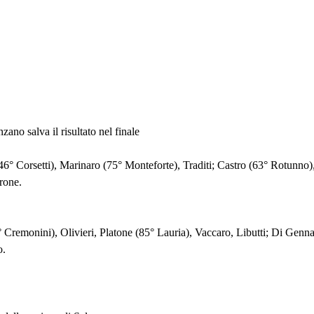
no salva il risultato nel finale
6° Corsetti), Marinaro (75° Monteforte), Traditi; Castro (63° Rotunno),
rone.
remonini), Olivieri, Platone (85° Lauria), Vaccaro, Libutti; Di Genn
o.