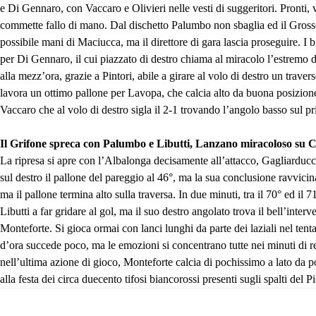
e Di Gennaro, con Vaccaro e Olivieri nelle vesti di suggeritori. Pronti, v
commette fallo di mano. Dal dischetto Palumbo non sbaglia ed il Grosset
possibile mani di Maciucca, ma il direttore di gara lascia proseguire. I 
per Di Gennaro, il cui piazzato di destro chiama al miracolo l’estremo dif
alla mezz’ora, grazie a Pintori, abile a girare al volo di destro un tr
lavora un ottimo pallone per Lavopa, che calcia alto da buona posizione
Vaccaro che al volo di destro sigla il 2-1 trovando l’angolo basso sul p
Il Grifone spreca con Palumbo e Libutti, Lanzano miracoloso su C
La ripresa si apre con l’Albalonga decisamente all’attacco, Gagliarducci 
sul destro il pallone del pareggio al 46°, ma la sua conclusione ravvicinat
ma il pallone termina alto sulla traversa. In due minuti, tra il 70° ed i
Libutti a far gridare al gol, ma il suo destro angolato trova il bell’int
Monteforte. Si gioca ormai con lanci lunghi da parte dei laziali nel ten
d’ora succede poco, ma le emozioni si concentrano tutte nei minuti di rec
nell’ultima azione di gioco, Monteforte calcia di pochissimo a lato da pos
alla festa dei circa duecento tifosi biancorossi presenti sugli spalti del P