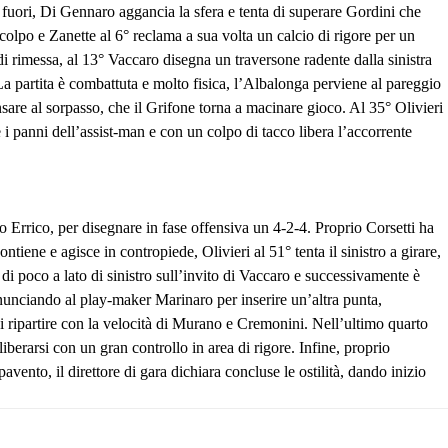
da fuori, Di Gennaro aggancia la sfera e tenta di superare Gordini che
olpo e Zanette al 6° reclama a sua volta un calcio di rigore per un
 di rimessa, al 13° Vaccaro disegna un traversone radente dalla sinistra
 La partita è combattuta e molto fisica, l’Albalonga perviene al pareggio
sare al sorpasso, che il Grifone torna a macinare gioco. Al 35° Olivieri
i panni dell’assist-man e con un colpo di tacco libera l’accorrente
no Errico, per disegnare in fase offensiva un 4-2-4. Proprio Corsetti ha
tiene e agisce in contropiede, Olivieri al 51° tenta il sinistro a girare,
 di poco a lato di sinistro sull’invito di Vaccaro e successivamente è
rinunciando al play-maker Marinaro per inserire un’altra punta,
di ripartire con la velocità di Murano e Cremonini. Nell’ultimo quarto
berarsi con un gran controllo in area di rigore. Infine, proprio
avento, il direttore di gara dichiara concluse le ostilità, dando inizio