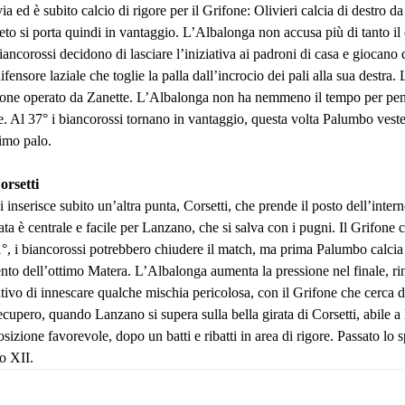
ia ed è subito calcio di rigore per il Grifone: Olivieri calcia di destro 
o si porta quindi in vantaggio. L’Albalonga non accusa più di tanto il c
biancorossi decidono di lasciare l’iniziativa ai padroni di casa e giocano
ensore laziale che toglie la palla dall’incrocio dei pali alla sua destra.
aversone operato da Zanette. L’Albalonga non ha nemmeno il tempo per pen
. Al 37° i biancorossi tornano in vantaggio, questa volta Palumbo veste 
rimo palo.
orsetti
inserisce subito un’altra punta, Corsetti, che prende il posto dell’inter
a è centrale e facile per Lanzano, che si salva con i pugni. Il Grifone con
l 71°, i biancorossi potrebbero chiudere il match, ma prima Palumbo calcia
ervento dell’ottimo Matera. L’Albalonga aumenta la pressione nel finale, 
tativo di innescare qualche mischia pericolosa, con il Grifone che cerca 
upero, quando Lanzano si supera sulla bella girata di Corsetti, abile a li
izione favorevole, dopo un batti e ribatti in area di rigore. Passato lo sp
io XII.