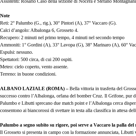
Assistenti: Rosario Caso della sezione di Nocera e Stefano Montagnani 
Note
Reti: 2° Palumbo (G., rig.), 30° Pintori (A), 37° Vaccaro (G).
Calci d’angolo: Albalonga 6, Grosseto 4.
Recupero: 2 minuti nel primo tempo, 4 minuti nel secondo tempo
Ammoniti: 1° Gordini (A), 33° Lavopa (G), 38° Marinaro (A), 60° Vacc
Espulsi: nessuno.
Spettatori: 500 circa, di cui 200 ospiti.
Meteo: cielo coperto, vento assente.
Terreno: in buone condizioni.
ALBANO LAZIALE (ROMA) –
Bella vittoria in trasferta del Gros
successo contro l’Albalonga, orfana del bomber Cruz. Il Grifone, pur do
Palumbo e Libutti sprecano due match point e l’Albalonga cerca disperat
consentono ai biancorossi di svettare in testa alla classifica in attesa d
Palumbo a segno subito su rigore, poi serve a Vaccaro la palla de
Il Grosseto si presenta in campo con la formazione annunciata, Libutti vi