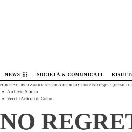
NEWS
SOCIETÀ & COMUNICATI
RISULT
Home
Archivio Storico
Vecchi Articoli di Colore
No regrets (nessun ri
Archivio Storico
Vecchi Articoli di Colore
NO REGRET