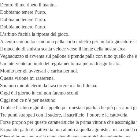
Dentro di me ripeto il mantra.
Dobbiamo tenere l’urto.
Dobbiamo tenere l’urto.
Dobbiamo tenere l’urto.
L’arbitro fischia la ripresa del gioco.
A centrocampo toccano una palla corta indietro per un loro giocatore c
Il mucchio di sinistra scatta veloce verso il limite della nostra area.
Vegnaduzzo si avventa sul pallone e prende palla con tutto quello che è 
Un intervento ai limiti del regolamento ma pieno di significato.
Monito per gli avversari e carica per noi.
Questa visione mi rasserena.
Saranno minuti eterni da trascorrere ma ho fiducia.
Oggi è il giorno in cui non faremo sconti.
Oggi non ce n’è per nessuno.
Triplice fischio e giù il cappello per questa squadra che più passano i 
Tre punti strappati con il sudore, il sacrificio, l’onore e la cattiveria.
Forse proprio per queste caratteristiche la prima vittoria che assomigli
E quando parlo di cattiveria non alludo a quella agonistica ma a quella 
Oltre al buonismo e alla tanto sbandierata sportività decoubertiniana.