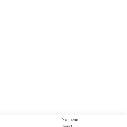
No menu
SEARCH
items!