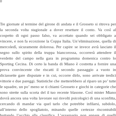
0
Tre giornate al termine del girone di andata e il Grosseto si ritrova per
la seconda volta stagionale a dover resettare il conto. Va così al
cospetto di ogni passo falso, va accettato quando sei obbligato a
vincere, e non fa eccezione la Coppa Italia. Un’eliminazione, quella di
mercoledì, sicuramente dolorosa. Per capire se invece avrà lasciato il
segno sullo spirito della truppa biancorossa, occorrerà attendere il
verdetto del campo nella gara in programma domenica contro lo
Sporting Cecina. Di certo la banda di Miano è costretta a fornire una
prova convincente che riscatti il secondo passaggio a vuoto in
diciassette gare disputate e in cui, occorre dirlo, sono arrivate tredici
vittorie e due pareggi. Statistiche che metterebbero al riparo un po’ tutte
le squadre, un po’ meno se ti chiami Grosseto e giochi in categorie che
sono strette sulla scorta del il tuo recente blasone. Così mister Miano
dovrà ancora una volta lavorare sui risvolti psicologici di una sconfitta,
cercando di mandar via quel tarlo che potrebbe infilarsi, subdolo,
all’interno dello spogliatoio, minando quelle certezze riscontrabili
buttando l’occhio alla classifica. L’avversario non appare di quelli