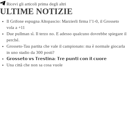
Ricevi gli articoli prima degli altri
ULTIME NOTIZIE
Il Grifone espugna Altopascio: Marzierli firma l’1-0, il Grosseto
vola a +11
Due pullman sì. Il terzo no. E adesso qualcuno dovrebbe spiegare il
perché.
Grosseto-Tau partita che vale il campionato: ma è normale giocarla
in uno stadio da 300 posti?
𝗚𝗿𝗼𝘀𝘀𝗲𝘁𝗼 𝘃𝘀 𝗧𝗿𝗲𝘀𝘁𝗶𝗻𝗮: 𝗧𝗿𝗲 𝗽𝘂𝗻𝘁𝗶 𝗰𝗼𝗻 𝗶𝗹 𝗰𝘂𝗼𝗿𝗲
Una città che non sa cosa vuole