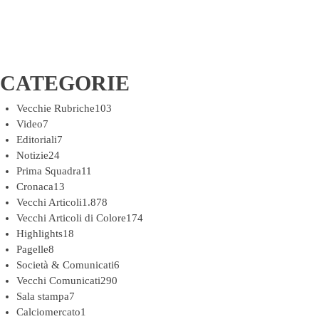
CATEGORIE
Vecchie Rubriche
103
Video
7
Editoriali
7
Notizie
24
Prima Squadra
11
Cronaca
13
Vecchi Articoli
1.878
Vecchi Articoli di Colore
174
Highlights
18
Pagelle
8
Società & Comunicati
6
Vecchi Comunicati
290
Sala stampa
7
Calciomercato
1