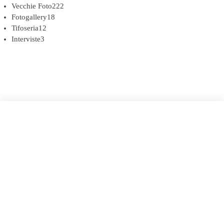
Vecchie Foto
222
Fotogallery
18
Tifoseria
12
Interviste
3
COOKIE POLICY (UE)
DICHIARAZIONE SULLA PRIVACY (UE)