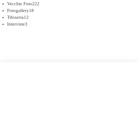
Vecchie Foto
222
Fotogallery
18
Tifoseria
12
Interviste
3
COOKIE POLICY (UE)
DICHIARAZIONE SULLA PRIVACY (UE)