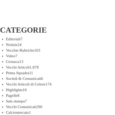
CATEGORIE
Editoriali
7
Notizie
24
Vecchie Rubriche
103
Video
7
Cronaca
13
Vecchi Articoli
1.878
Prima Squadra
11
Società & Comunicati
6
Vecchi Articoli di Colore
174
Highlights
18
Pagelle
8
Sala stampa
7
Vecchi Comunicati
290
Calciomercato
1