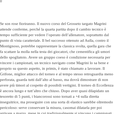
0
Se son rose fioriranno. Il nuovo corso del Grosseto targato Magrini
attende conferme, perché la quarta partita dopo il cambio tecnico è
tempo sufficiente per vedere l’operato dell’allenatore, soprattutto dal
punto di vista caratteriale. Il bel successo ottenuto ad Aulla, contro il
Montignoso, potrebbe rappresentare la classica svolta, quella gara che
fa scattare la molla nella testa dei giocatori, che cementifica gli umori
dello spogliatoio. Avere un gruppo coeso è condizione necessaria per
vincere i campionati, un tecnico navigato come Magrini lo sa bene e
proprio su questo aspetto, in primis, è stato chiamato a lavorare. Il
Grifone, miglior attacco del torneo e al tempo stesso retroguardia meno
perforata, guarda tutti dall’alto al basso, ma dovrà dimostrare di non
avere più timori al cospetto di possibili vertigini. Il torneo di Eccellenza
è ancora lungo e tutt’altro che chiuso. Dopo aver quasi dilapidato un
tesoretto di 5 punti, i biancorossi sono tornati a +4 sulla diretta
inseguitrice, ma proseguire con una sorta di elastico sarebbe oltremodo
pericoloso: serve conservare la misura, casomai dilatarla per poi
arrivare a marzo, mese in cui tradizionalmente si vincono i campionati,