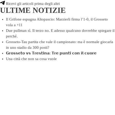
Ricevi gli articoli prima degli altri
ULTIME NOTIZIE
Il Grifone espugna Altopascio: Marzierli firma l’1-0, il Grosseto
vola a +11
Due pullman sì. Il terzo no. E adesso qualcuno dovrebbe spiegare il
perché.
Grosseto-Tau partita che vale il campionato: ma è normale giocarla
in uno stadio da 300 posti?
𝗚𝗿𝗼𝘀𝘀𝗲𝘁𝗼 𝘃𝘀 𝗧𝗿𝗲𝘀𝘁𝗶𝗻𝗮: 𝗧𝗿𝗲 𝗽𝘂𝗻𝘁𝗶 𝗰𝗼𝗻 𝗶𝗹 𝗰𝘂𝗼𝗿𝗲
Una città che non sa cosa vuole