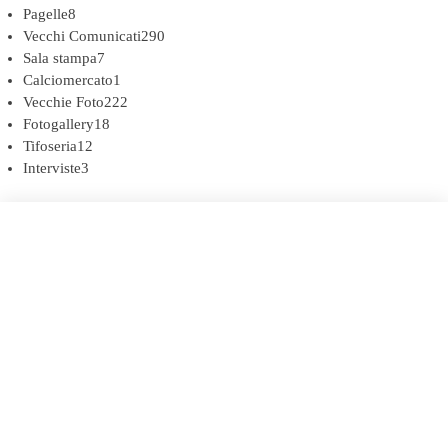
Pagelle
8
Vecchi Comunicati
290
Sala stampa
7
Calciomercato
1
Vecchie Foto
222
Fotogallery
18
Tifoseria
12
Interviste
3
COOKIE POLICY (UE)
DICHIARAZIONE SULLA PRIVACY (UE)