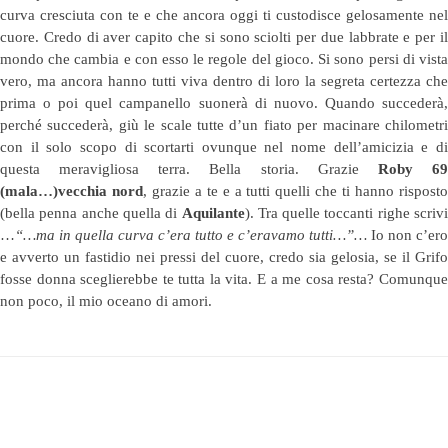
curva cresciuta con te e che ancora oggi ti custodisce gelosamente nel
cuore. Credo di aver capito che si sono sciolti per due labbrate e per il
mondo che cambia e con esso le regole del gioco. Si sono persi di vista
vero, ma ancora hanno tutti viva dentro di loro la segreta certezza che
prima o poi quel campanello suonerà di nuovo. Quando succederà,
perché succederà, giù le scale tutte d’un fiato per macinare chilometri
con il solo scopo di scortarti ovunque nel nome dell’amicizia e di
questa meravigliosa terra. Bella storia. Grazie
Roby 6
(mala…)vecchia nord
, grazie a te e a tutti quelli che ti hanno rispost
(bella penna anche quella di
Aquilante
). Tra quelle toccanti righe scrivi
…
“…ma in quella curva c’era tutto e c’eravamo tutti…”…
Io non c’ero
e avverto un fastidio nei pressi del cuore, credo sia gelosia, se il Grifo
fosse donna sceglierebbe te tutta la vita. E a me cosa resta? Comunque
non poco, il mio oceano di amori.