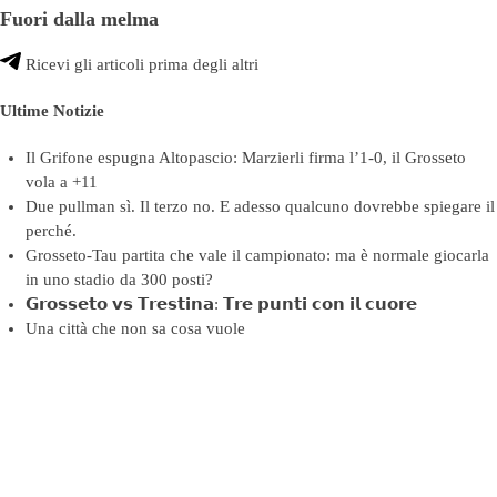
Fuori dalla melma
Ricevi gli articoli prima degli altri
Ultime Notizie
Il Grifone espugna Altopascio: Marzierli firma l’1-0, il Grosseto
vola a +11
Due pullman sì. Il terzo no. E adesso qualcuno dovrebbe spiegare il
perché.
Grosseto-Tau partita che vale il campionato: ma è normale giocarla
in uno stadio da 300 posti?
𝗚𝗿𝗼𝘀𝘀𝗲𝘁𝗼 𝘃𝘀 𝗧𝗿𝗲𝘀𝘁𝗶𝗻𝗮: 𝗧𝗿𝗲 𝗽𝘂𝗻𝘁𝗶 𝗰𝗼𝗻 𝗶𝗹 𝗰𝘂𝗼𝗿𝗲
Una città che non sa cosa vuole