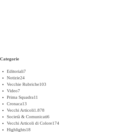
Categorie
Editoriali
7
Notizie
24
Vecchie Rubriche
103
Video
7
Prima Squadra
11
Cronaca
13
Vecchi Articoli
1.878
Società & Comunicati
6
Vecchi Articoli di Colore
174
Highlights
18