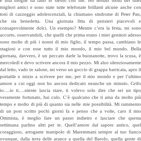
e mia moglie ha fatto lo stesso con me. Ho sentito molti dei miei
migliori amici e sono state tutte telefonate brillanti alcune anche con
toni di cazzeggio adolescenziali, la chiamano sindrome di Peter Pan,
che sia benedetta. Una giornata fitta di pensieri piacevoli e
consapevolmente dolci. Un esempio? Mentre c’era la festa, mi sono
accorto, osservandoli, che quelli che prima erano i miei genitori adesso
sono molto di più i nonni di mio figlio, il tempo passa, cambiano le
stagioni e con esse tutto il mio mondo, il mio bel mondo. Bella
giornata, davvero, è un peccato darle la buonanotte, trovo la scusa, è
mercoledì e devo scrivere ancora il mio pezzo. Mi alzo silenziosamente
dal letto, vado in salone, mi verso un goccio di grappa barricata, apro il
portatile e inizio a scrivere per me, per il mio mondo e per l’ultimo
amore a cui oggi non ho ancora dedicato neanche un minuto. Grifo
io….io ti….niente lascia stare, ti volevo solo dire che sei un tipo
veramente fortunato, hai culo. C’è qualcuno che ti ama da molto più
tempo e molto di più di quanto sia nelle mie possibilità. Mi rammento
di un post scritto pochi giorni fa e penso che a volte, caro il mio
Ottimista, è meglio fare un passo indietro e lasciare che questa
settimana parlino altri per te. Quell’amore dal sapore antico, quel
coraggioso, arrogante manipolo di Maremmani sempre al tuo fianco
ovunque, dalla terra delle arance a quella del Barolo, quella gente di