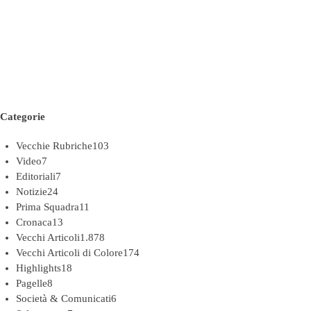
Categorie
Vecchie Rubriche
103
Video
7
Editoriali
7
Notizie
24
Prima Squadra
11
Cronaca
13
Vecchi Articoli
1.878
Vecchi Articoli di Colore
174
Highlights
18
Pagelle
8
Società & Comunicati
6