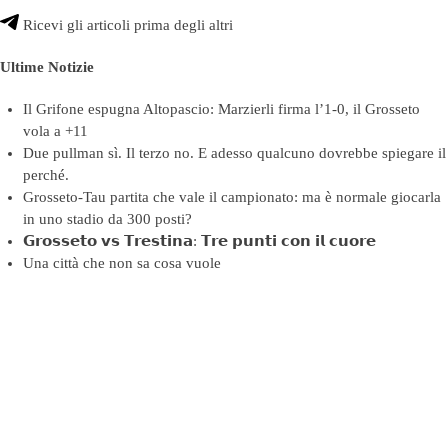
Ricevi gli articoli prima degli altri
Ultime Notizie
Il Grifone espugna Altopascio: Marzierli firma l’1-0, il Grosseto
vola a +11
Due pullman sì. Il terzo no. E adesso qualcuno dovrebbe spiegare il
perché.
Grosseto-Tau partita che vale il campionato: ma è normale giocarla
in uno stadio da 300 posti?
𝗚𝗿𝗼𝘀𝘀𝗲𝘁𝗼 𝘃𝘀 𝗧𝗿𝗲𝘀𝘁𝗶𝗻𝗮: 𝗧𝗿𝗲 𝗽𝘂𝗻𝘁𝗶 𝗰𝗼𝗻 𝗶𝗹 𝗰𝘂𝗼𝗿𝗲
Una città che non sa cosa vuole