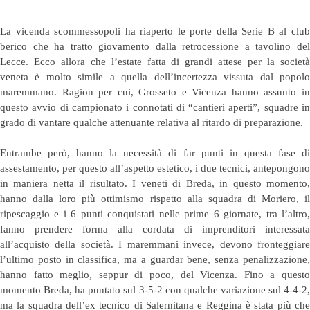
La vicenda scommessopoli ha riaperto le porte della Serie B al club
berico che ha tratto giovamento dalla retrocessione a tavolino del
Lecce. Ecco allora che l’estate fatta di grandi attese per la società
veneta è molto simile a quella dell’incertezza vissuta dal popolo
maremmano. Ragion per cui, Grosseto e Vicenza hanno assunto in
questo avvio di campionato i connotati di “cantieri aperti”, squadre in
grado di vantare qualche attenuante relativa al ritardo di preparazione.
Entrambe però, hanno la necessità di far punti in questa fase di
assestamento, per questo all’aspetto estetico, i due tecnici, antepongono
in maniera netta il risultato. I veneti di Breda, in questo momento,
hanno dalla loro più ottimismo rispetto alla squadra di Moriero, il
ripescaggio e i 6 punti conquistati nelle prime 6 giornate, tra l’altro,
fanno prendere forma alla cordata di imprenditori interessata
all’acquisto della società. I maremmani invece, devono fronteggiare
l’ultimo posto in classifica, ma a guardar bene, senza penalizzazione,
hanno fatto meglio, seppur di poco, del Vicenza. Fino a questo
momento Breda, ha puntato sul 3-5-2 con qualche variazione sul 4-4-2,
ma la squadra dell’ex tecnico di Salernitana e Reggina è stata più che