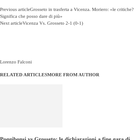
Previous article
Grosseto in trasferta a Vicenza. Moriero: «le critiche?
Significa che posso dare di più»
Next article
Vicenza Vs. Grosseto 2-1 (0-1)
Lorenzo Falconi
RELATED ARTICLES
MORE FROM AUTHOR
Poggibonsi vs Grosseto: le dichiarazioni a fine gara di