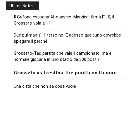
Ultime Notizie
Il Grifone espugna Altopascio: Marzierli firma l’1-0, il
Grosseto vola a +11
Due pullman sì. Il terzo no. E adesso qualcuno dovrebbe
spiegare il perché.
Grosseto-Tau partita che vale il campionato: ma è
normale giocarla in uno stadio da 300 posti?
𝗚𝗿𝗼𝘀𝘀𝗲𝘁𝗼 𝘃𝘀 𝗧𝗿𝗲𝘀𝘁𝗶𝗻𝗮: 𝗧𝗿𝗲 𝗽𝘂𝗻𝘁𝗶 𝗰𝗼𝗻 𝗶𝗹 𝗰𝘂𝗼𝗿𝗲
Una città che non sa cosa vuole