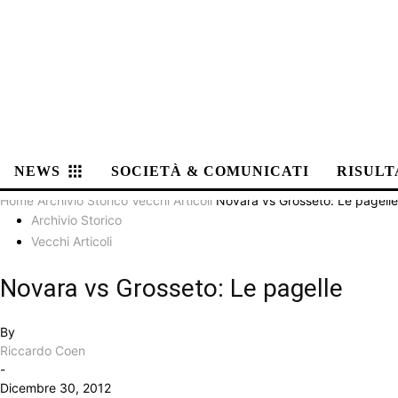
NEWS
SOCIETÀ & COMUNICATI
RISULT
Home
Archivio Storico
Vecchi Articoli
Novara vs Grosseto: Le pagelle
Archivio Storico
Vecchi Articoli
Novara vs Grosseto: Le pagelle
By
Riccardo Coen
-
Dicembre 30, 2012