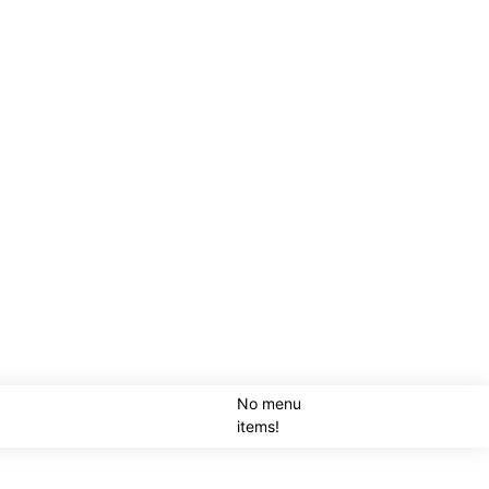
No menu
SEARCH
items!
LOGI