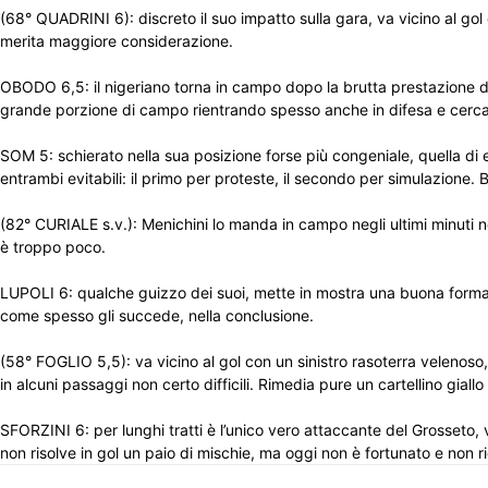
(68° QUADRINI 6): discreto il suo impatto sulla gara, va vicino al gol
merita maggiore considerazione.
OBODO 6,5: il nigeriano torna in campo dopo la brutta prestazione d
grande porzione di campo rientrando spesso anche in difesa e cercando
SOM 5: schierato nella sua posizione forse più congeniale, quella di este
entrambi evitabili: il primo per proteste, il secondo per simulazione
(82° CURIALE s.v.): Menichini lo manda in campo negli ultimi minuti ne
è troppo poco.
LUPOLI 6: qualche guizzo dei suoi, mette in mostra una buona forma f
come spesso gli succede, nella conclusione.
(58° FOGLIO 5,5): va vicino al gol con un sinistro rasoterra velenoso,
in alcuni passaggi non certo difficili. Rimedia pure un cartellino giallo
SFORZINI 6: per lunghi tratti è l’unico vero attaccante del Grosseto,
non risolve in gol un paio di mischie, ma oggi non è fortunato e non ri