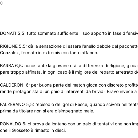
0
DONATI 5,5: tutto sommato sufficiente il suo apporto in fase difensiva,
RIGIONE 5,5: dà la sensazione di essere l’anello debole del pacchett
Gonzalez, fermato in extremis con tanto affanno.
BARBA 6,5: nonostante la giovane età, a differenza di Rigione, gioca c
pare troppo affinata, in ogni caso è il migliore del reparto arretrato d
CALDERONI 6: per buona parte del match gioca con discreto profitto,
rende protagonista di un paio di interventi da brividi. Bravo invece 
FALZERANO 5,5: l’episodio del gol di Pesce, quando scivola nel tenta
prima da titolare non si era disimpegnato male.
RONALDO 6: ci prova da lontano con un paio di tentativi che non impens
che il Grosseto è rimasto in dieci.