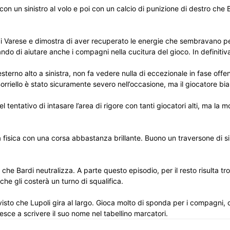
 con un sinistro al volo e poi con un calcio di punizione di destro che
i Varese e dimostra di aver recuperato le energie che sembravano pe
 di aiutare anche i compagni nella cucitura del gioco. In definitiva,
rno alto a sinistra, non fa vedere nulla di eccezionale in fase offensiva
. Borriello è stato sicuramente severo nell’occasione, ma il giocatore
l tentativo di intasare l’area di rigore con tanti giocatori alti, ma l
isica con una corsa abbastanza brillante. Buono un traversone di sini
 che Bardi neutralizza. A parte questo episodio, per il resto risulta t
 che gli costerà un turno di squalifica.
 visto che Lupoli gira al largo. Gioca molto di sponda per i compagni,
esce a scrivere il suo nome nel tabellino marcatori.