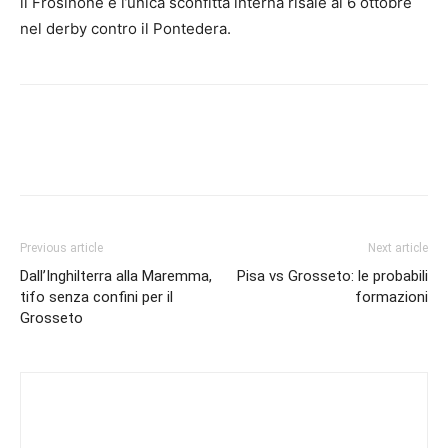
il Frosinone e l’unica sconfitta interna risale al 6 ottobre
nel derby contro il Pontedera.
Previous article
Next article
Dall’Inghilterra alla Maremma,
Pisa vs Grosseto: le probabili
tifo senza confini per il
formazioni
Grosseto