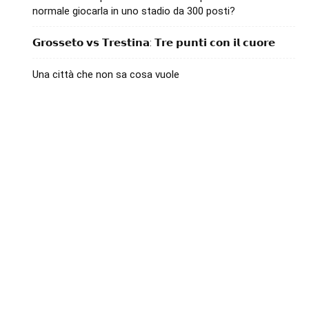
normale giocarla in uno stadio da 300 posti?
𝗚𝗿𝗼𝘀𝘀𝗲𝘁𝗼 𝘃𝘀 𝗧𝗿𝗲𝘀𝘁𝗶𝗻𝗮: 𝗧𝗿𝗲 𝗽𝘂𝗻𝘁𝗶 𝗰𝗼𝗻 𝗶𝗹 𝗰𝘂𝗼𝗿𝗲
Una città che non sa cosa vuole