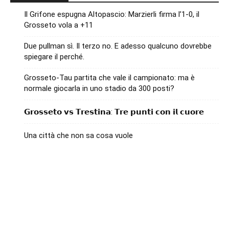
Il Grifone espugna Altopascio: Marzierli firma l’1-0, il
Grosseto vola a +11
Due pullman sì. Il terzo no. E adesso qualcuno dovrebbe
spiegare il perché.
Grosseto-Tau partita che vale il campionato: ma è
normale giocarla in uno stadio da 300 posti?
𝗚𝗿𝗼𝘀𝘀𝗲𝘁𝗼 𝘃𝘀 𝗧𝗿𝗲𝘀𝘁𝗶𝗻𝗮: 𝗧𝗿𝗲 𝗽𝘂𝗻𝘁𝗶 𝗰𝗼𝗻 𝗶𝗹 𝗰𝘂𝗼𝗿𝗲
Una città che non sa cosa vuole