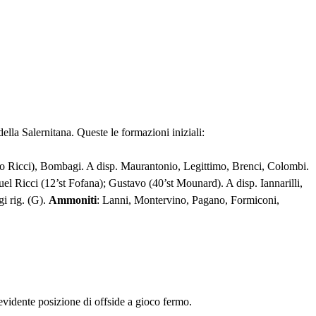
ella Salernitana. Queste le formazioni iniziali:
tteo Ricci), Bombagi. A disp. Maurantonio, Legittimo, Brenci, Colombi.
l Ricci (12’st Fofana); Gustavo (40’st Mounard). A disp. Iannarilli,
gi rig. (G).
Ammoniti
: Lanni, Montervino, Pagano, Formiconi,
 evidente posizione di offside a gioco fermo.