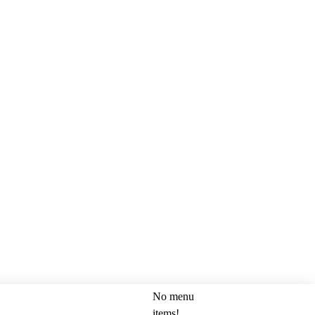
No menu
SEARCH
items!