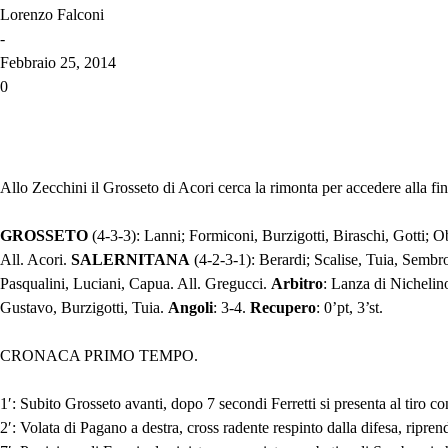
Lorenzo Falconi
-
Febbraio 25, 2014
0
Allo Zecchini il Grosseto di Acori cerca la rimonta per accedere alla fina
GROSSETO
(4-3-3): Lanni; Formiconi, Burzigotti, Biraschi, Gotti; 
All. Acori.
SALERNITANA
(4-2-3-1): Berardi; Scalise, Tuia, Sembr
Pasqualini, Luciani, Capua. All. Gregucci.
Arbitro
: Lanza di Nichelin
Gustavo, Burzigotti, Tuia.
Angoli
: 3-4.
Recupero
: 0’pt, 3’st.
CRONACA PRIMO TEMPO.
1′: Subito Grosseto avanti, dopo 7 secondi Ferretti si presenta al tiro co
2′: Volata di Pagano a destra, cross radente respinto dalla difesa, ripr