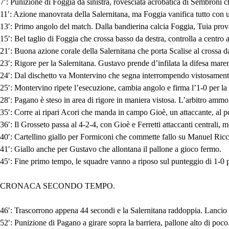
7′: Punizione di Foggia da sinistra, rovesciata acrobatica di Sembroni ch
11′: Azione manovrata della Salernitana, ma Foggia vanifica tutto con 
13′: Primo angolo del match. Dalla bandierina calcia Foggia, Tuia prova
15′: Bel taglio di Foggia che crossa basso da destra, controlla a centro
21′: Buona azione corale della Salernitana che porta Scalise al crossa da 
23′: Rigore per la Salernitana. Gustavo prende d’infilata la difesa marem
24′: Dal dischetto va Montervino che segna interrompendo vistosamente l
25′: Montervino ripete l’esecuzione, cambia angolo e firma l’1-0 per la 
28′: Pagano è steso in area di rigore in maniera vistosa. L’arbitro ammo
35′: Corre ai ripari Acori che manda in campo Gioè, un attaccante, al 
36′: Il Grosseto passa al 4-2-4, con Gioè e Ferretti attaccanti centrali
40′: Cartellino giallo per Formiconi che commette fallo su Manuel Ricc
41′: Giallo anche per Gustavo che allontana il pallone a gioco fermo.
45′: Fine primo tempo, le squadre vanno a riposo sul punteggio di 1-0 pe
CRONACA SECONDO TEMPO.
46′: Trascorrono appena 44 secondi e la Salernitana raddoppia. Lancio 
52′: Punizione di Pagano a girare sopra la barriera, pallone alto di poco