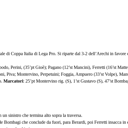
le di Coppa Italia di Lega Pro. Si riparte dal 3-2 dell’Arechi in favore d
Obodo, Perini, (35’pt Gioè); Pagano (12’st Mancini), Ferretti (16’st Ma
oni, Piva; Montervino, Perpetuini; Foggia, Ampuero (33’st Volpe), Manue
o.
Marcatori
: 25’pt Montervino rig. (S), 1’st Gustavo (S), 47’st Bomba
n un sinistro che termina alto sopra la traversa.
ende Bombagi che conclude da fuori, para Berardi, poi Ferretti insacca in