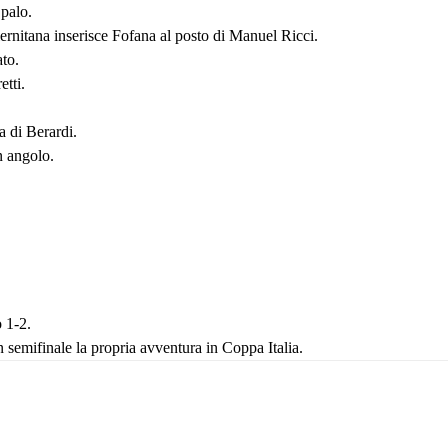
 palo.
ernitana inserisce Fofana al posto di Manuel Ricci.
ato.
etti.
a di Berardi.
in angolo.
 1-2.
n semifinale la propria avventura in Coppa Italia.