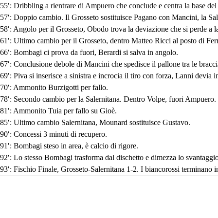
55′: Dribbling a rientrare di Ampuero che conclude e centra la base del
57′: Doppio cambio. Il Grosseto sostituisce Pagano con Mancini, la Sal
58′: Angolo per il Grosseto, Obodo trova la deviazione che si perde a l
61′: Ultimo cambio per il Grosseto, dentro Matteo Ricci al posto di Ferr
66′: Bombagi ci prova da fuori, Berardi si salva in angolo.
67′: Conclusione debole di Mancini che spedisce il pallone tra le bracci
69′: Piva si inserisce a sinistra e incrocia il tiro con forza, Lanni devia 
70′: Ammonito Burzigotti per fallo.
78′: Secondo cambio per la Salernitana. Dentro Volpe, fuori Ampuero.
81′: Ammonito Tuia per fallo su Gioè.
85′: Ultimo cambio Salernitana, Mounard sostituisce Gustavo.
90′: Concessi 3 minuti di recupero.
91′: Bombagi steso in area, è calcio di rigore.
92′: Lo stesso Bombagi trasforma dal dischetto e dimezza lo svantaggio
93′: Fischio Finale, Grosseto-Salernitana 1-2. I biancorossi terminano i